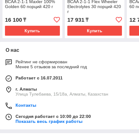
BCAA 2-1-1 Maxler 100%
BCAA 2-1-1 Flex Wheeler
BCAA
Golden 60 порций 420 г
Electrolytes 30 порций 420
60 п
г
16 100
17 931
12 
₸
₸
Купить
Купить
О нас
Рейтинг не сформирован
Менее 5 отзывов за последний год
Работает с 16.07.2011
г. Алматы
Улица Тулебаева, 15/18а, Алматы, Казахстан
Контакты
Сегодня работает с 10:00 до 22:00
Показать весь график работы