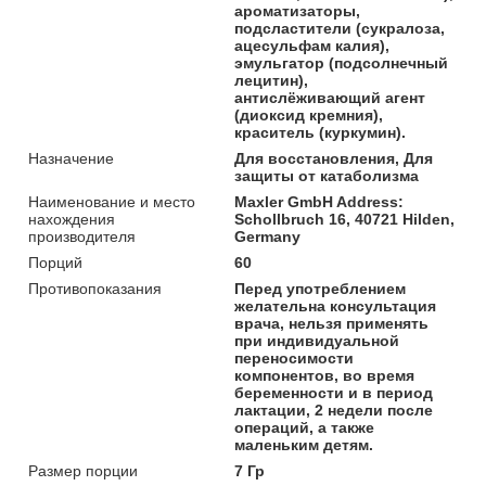
ароматизаторы,
подсластители (сукралоза,
ацесульфам калия),
эмульгатор (подсолнечный
лецитин),
антислёживающий агент
(диоксид кремния),
краситель (куркумин).
Назначение
Для восстановления, Для
защиты от катаболизма
Наименование и место
Maxler GmbH Address:
нахождения
Schollbruch 16, 40721 Hilden,
производителя
Germany
Порций
60
Противопоказания
Перед употреблением
желательна консультация
врача, нельзя применять
при индивидуальной
переносимости
компонентов, во время
беременности и в период
лактации, 2 недели после
операций, а также
маленьким детям.
Размер порции
7 Гр