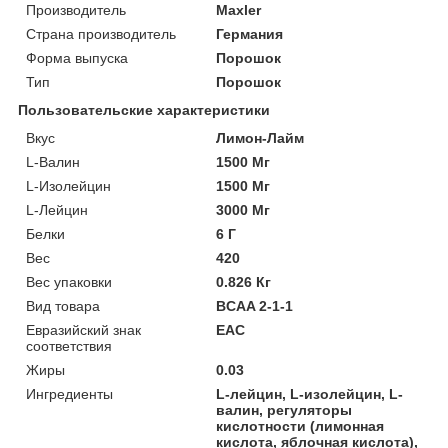
Производитель
Maxler
Страна производитель
Германия
Форма выпуска
Порошок
Тип
Порошок
Пользовательские характеристики
Вкус
Лимон-Лайм
L-Валин
1500 Мг
L-Изолейцин
1500 Мг
L-Лейцин
3000 Мг
Белки
6 Г
Вес
420
Вес упаковки
0.826 Кг
Вид товара
BCAA 2-1-1
Евразийский знак
ЕАС
соответствия
Жиры
0.03
Ингредиенты
L-лейцин, L-изолейцин, L-
валин, регуляторы
кислотности (лимонная
кислота, яблочная кислота),