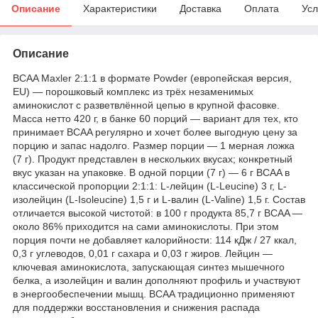
Описание
Характеристики
Доставка
Оплата
Усл
Описание
BCAA Maxler 2:1:1 в формате Powder (европейская версия,
EU) — порошковый комплекс из трёх незаменимых
аминокислот с разветвлённой цепью в крупной фасовке.
Масса нетто 420 г, в банке 60 порций — вариант для тех, кто
принимает BCAA регулярно и хочет более выгодную цену за
порцию и запас надолго. Размер порции — 1 мерная ложка
(7 г). Продукт представлен в нескольких вкусах; конкретный
вкус указан на упаковке. В одной порции (7 г) — 6 г BCAA в
классической пропорции 2:1:1: L-лейцин (L-Leucine) 3 г, L-
изолейцин (L-Isoleucine) 1,5 г и L-валин (L-Valine) 1,5 г. Состав
отличается высокой чистотой: в 100 г продукта 85,7 г BCAA —
около 86% приходится на сами аминокислоты. При этом
порция почти не добавляет калорийности: 114 кДж / 27 ккал,
0,3 г углеводов, 0,01 г сахара и 0,03 г жиров. Лейцин —
ключевая аминокислота, запускающая синтез мышечного
белка, а изолейцин и валин дополняют профиль и участвуют
в энергообеспечении мышц. BCAA традиционно применяют
для поддержки восстановления и снижения распада