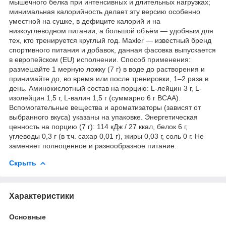
мышечного белка при интенсивных и длительных нагрузках;
минимальная калорийность делает эту версию особенно
уместной на сушке, в дефиците калорий и на
низкоуглеводном питании, а большой объём — удобным для
тех, кто тренируется круглый год. Maxler — известный бренд
спортивного питания и добавок, данная фасовка выпускается
в европейском (EU) исполнении. Способ применения:
размешайте 1 мерную ложку (7 г) в воде до растворения и
принимайте до, во время или после тренировки, 1–2 раза в
день. Аминокислотный состав на порцию: L-лейцин 3 г, L-
изолейцин 1,5 г, L-валин 1,5 г (суммарно 6 г BCAA).
Вспомогательные вещества и ароматизаторы (зависят от
выбранного вкуса) указаны на упаковке. Энергетическая
ценность на порцию (7 г): 114 кДж / 27 ккал, белок 6 г,
углеводы 0,3 г (в т.ч. сахар 0,01 г), жиры 0,03 г, соль 0 г. Не
заменяет полноценное и разнообразное питание.
Скрыть
Характеристики
Основные