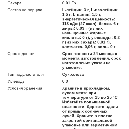
Сахара
0.01 Гр
Состав на порцию
L-лейцин: 3 г, L-изолейцин:
1,5 г, L-валин: 1,5 г,
энергетическая ценность:
113 кДж (27 ккал), белки: 6 г,
жиры: 0,03 г (из них
насыщенные жирные
кислоты: 0 г), углеводы: 0,2
г (из них сахара: 0,01 г),
клетчатка: 0,06 г, соль: 0 г
Срок годности
Срок годности 24 месяца с
момента изготовления, срок
изготовления указан на
упаковке.
Тип подсластителя
Сукралоза
Углеводы
0.3
Условия хранения
Храните в прохладном,
сухом месте при
температуре от 15 до 25 °С.
Избегайте повышенной
влажности. Держите вдали
от прямых солнечных
лучей. Храните в плотно
закрытой оригинальной
упаковке или герметичном