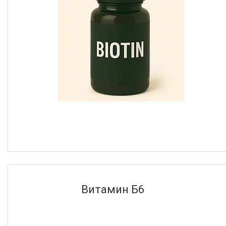
BioTech USA
1
Maxler
4
NOW
13
Newline
2
Solaray
11
Вид товара
Биотин
4
Витамин Б1
2
Витамин Б12
5
Витамин Б2
2
Витамин Б6
Витамин Б3
2
Еще 6
Вкус