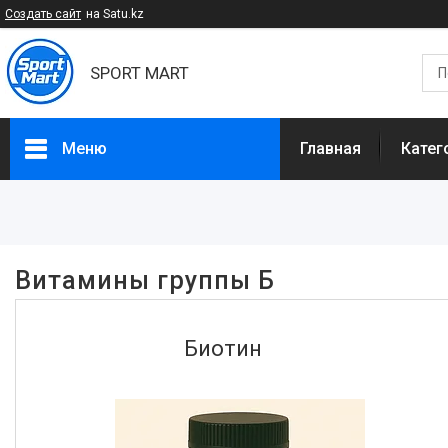
Создать сайт
на Satu.kz
SPORT MART
Меню
Главная
Катег
Фильтры
Цена
Витамины группы Б
Размер порции, Гр
Биотин
Наличие
В наличии
32
Производитель