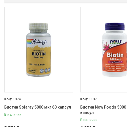
Еще 2
Тип подсластителя
Ксилит, стевия, архат (монах)
1
Сукралоза
1
Страна производитель
Арабские эмираты
1
Россия
1
США
29
Турция
4
1074
1107
Биотин Solaray 5000 мкг 60 капсул
Биотин Now Foods 5000 
капсул
В наличии
Категории
В наличии