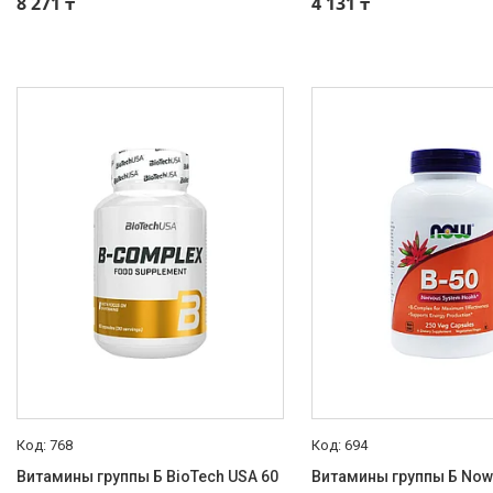
8 271 ₸
4 131 ₸
Спортивное питание
БАДы и Добавки
Спортивные товары
Диетическое питание
Доставка и оплата
768
694
Витамины группы Б BioTech USA 60
Витамины группы Б Now