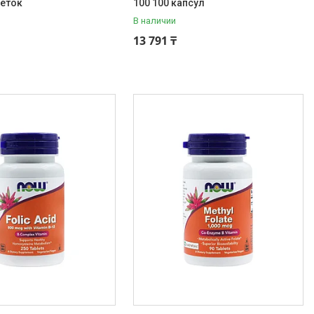
леток
100 100 капсул
В наличии
13 791 ₸