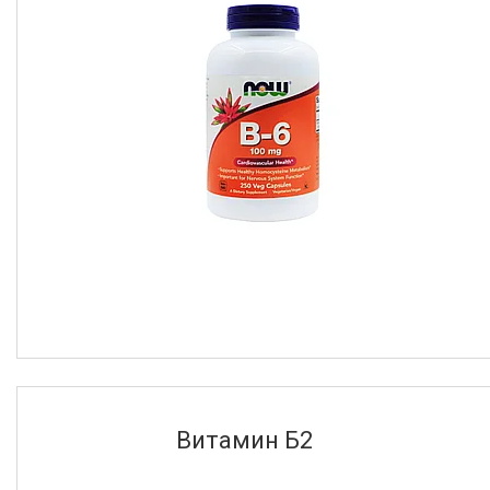
Без вкуса
31
Вишня
1
Грейпфрут
1
Порций
100
15
30
4
60
4
250
3
90
2
Еще 5
Количество в упаковке
Витамин Б2
100
13