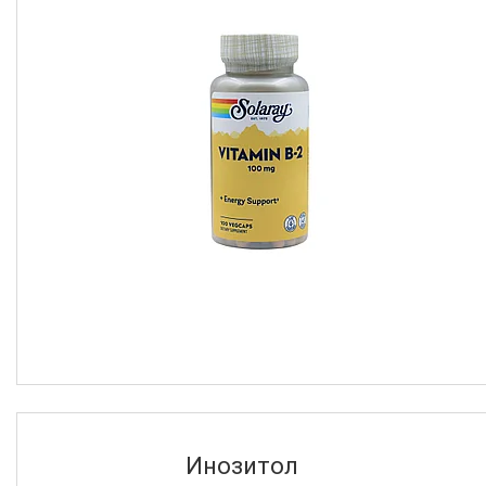
60
8
90
3
250
3
120
2
Еще 2
Назначение
Для женщин, Для поддержки
гормонального фона, Для
нервной системы
1
Для женщин, Для улучшения
работы сердца, Для нервной
системы, Для энергии и тонуса
1
Для иммунитета, Антиоксидант,
Для красоты и здоровья, Для
Инозитол
улучшения работы сердца, Для