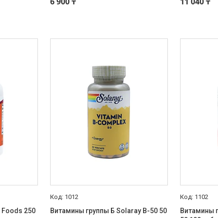
6 900 ₸
11 040 ₸
1012
1102
 Foods 250
Витамины группы Б Solaray B-50 50
Витамины г