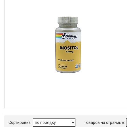
волос, Для гормонального фона
1
Для иммунитета, Антиоксидант,
Для красоты и здоровья, Для
улучшения работы сердца, Для
волос, Для мужчин, Для
женщин
2
Для иммунитета, Для нервной
системы
1
Еще 18
Форма выпуска
Капсулы
18
Таблетки
11
Пастилки
2
Концентрат
1
Жевательные конфеты
1