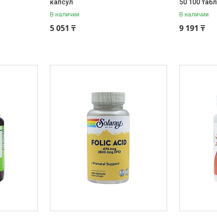
капсул
50 100 таб
В наличии
В наличии
5 051 ₸
9 191 ₸