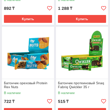
892
1 288
₸
₸
Купить
Купить
Батончик ореховый Protein
Батончик протеиновый Snaq
Rex Nuts
Fabriq Qwickler 35 г
В наличии
В наличии
722
515
₸
₸