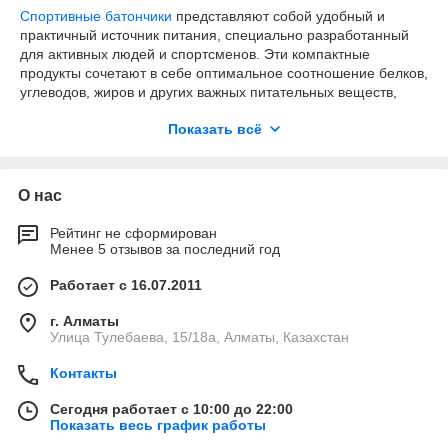
Спортивные батончики
представляют собой удобный и
практичный источник питания, специально разработанный
для активных людей и спортсменов. Эти компактные
продукты сочетают в себе оптимальное соотношение белков,
углеводов, жиров и других важных питательных веществ,
необходимых для поддержания энергии, восстановления
Показать всё
мышц и достижения спортивных целей. В интернет-магазине
SportStore в Алматы представлен широкий ассортимент
качественных спортивных батончиков от ведущих
производителей.
О нас
Наш каталог включает протеиновые батончики для роста
мышц, энергетические для повышения выносливости,
Рейтинг не сформирован
Менее 5 отзывов за последний год
низкоуглеводные для контроля веса, а также натуральные и
органические варианты для сторонников здорового питания.
Работает с 16.07.2011
Каждый батончик тщательно отобран по критериям качества,
вкуса и эффективности. Доставка осуществляется по всему
г. Алматы
Казахстану по доступной цене.
Улица Тулебаева, 15/18а, Алматы, Казахстан
Виды спортивных батончиков
Контакты
Протеиновые батончики для мышц
Сегодня работает с 10:00 до 22:00
Протеиновые батончики содержат высокую концентрацию
Показать весь график работы
белка (обычно 15-30 грамм на порцию) и предназначены