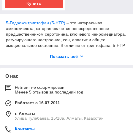
Купить
5-Гидрокситриптофан (5-HTP)
– это натуральная
аминокислота, которая является непосредственным
предшественником серотонина, ключевого нейромедиатора,
регулирующего настроение, сон, аппетит и общее
эмоциональное состояние. В отличие от триптофана, 5-HTP
легче преодолевает гематоэнцефалический барьер и более
Показать всё
эффективно преобразуется в серотонин в мозге. Главная
особенность этой биологически активной добавки
заключается в способности естественным образом повышать
уровень серотонина без использования синтетических
О нас
антидепрессантов, что позволяет организму эффективно
улучшать настроение, нормализовать сон, контролировать
Рейтинг не сформирован
аппетит и снижать тревожность, поддерживая общее
Менее 5 отзывов за последний год
психоэмоциональное благополучие безопасным и
натуральным способом.
Работает с 16.07.2011
Естественный механизм действия: как
г. Алматы
работает 5-HTP
Улица Тулебаева, 15/18а, Алматы, Казахстан
Синтез серотонина
Контакты