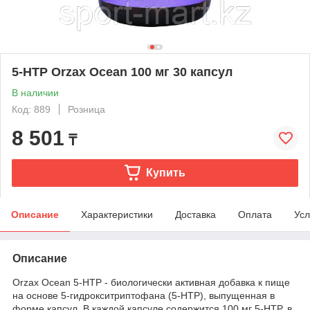
5-HTP Orzax Ocean 100 мг 30 капсул
В наличии
Код: 889
Розница
8 501
₸
Купить
Описание
Характеристики
Доставка
Оплата
Усл
Описание
Orzax Ocean 5-HTP - биологически активная добавка к пище
на основе 5-гидрокситриптофана (5-HTP), выпущенная в
форме капсул. В каждой капсуле содержится 100 мг 5-HTP, в