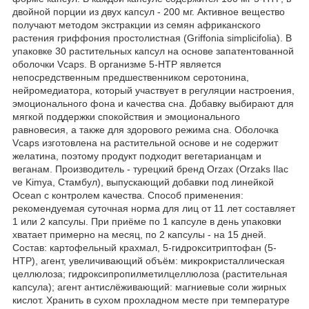
двойной порции из двух капсул - 200 мг. Активное вещество
получают методом экстракции из семян африканского
растения гриффония простолистная (Griffonia simplicifolia). В
упаковке 30 растительных капсул на основе запатентованной
оболочки Vcaps. В организме 5-HTP является
непосредственным предшественником серотонина,
нейромедиатора, который участвует в регуляции настроения,
эмоционального фона и качества сна. Добавку выбирают для
мягкой поддержки спокойствия и эмоционального
равновесия, а также для здорового режима сна. Оболочка
Vcaps изготовлена на растительной основе и не содержит
желатина, поэтому продукт подходит вегетарианцам и
веганам. Производитель - турецкий бренд Orzax (Orzaks Ilac
ve Kimya, Стамбул), выпускающий добавки под линейкой
Ocean с контролем качества. Способ применения:
рекомендуемая суточная норма для лиц от 11 лет составляет
1 или 2 капсулы. При приёме по 1 капсуле в день упаковки
хватает примерно на месяц, по 2 капсулы - на 15 дней.
Состав: картофельный крахмал, 5-гидрокситриптофан (5-
HTP), агент, увеличивающий объём: микрокристаллическая
целлюлоза; гидроксипропилметилцеллюлоза (растительная
капсула); агент антислёживающий: магниевые соли жирных
кислот. Хранить в сухом прохладном месте при температуре