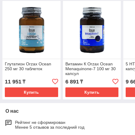
Глутатион Orzax Ocean
Витамин К Orzax Ocean
5 HT
250 мг 30 таблеток
Menaquinone-7 100 мг 30
капс
капсул
11 951
6 891
9 6
₸
₸
Купить
Купить
О нас
Рейтинг не сформирован
Менее 5 отзывов за последний год