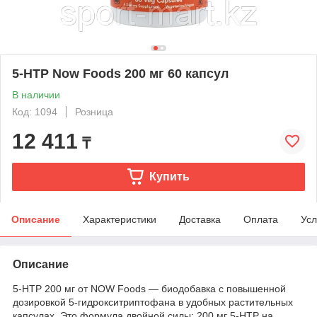
5-HTP Now Foods 200 мг 60 капсул
В наличии
Код: 1094
Розница
12 411
₸
Купить
Описание
Характеристики
Доставка
Оплата
Усл
Описание
5-HTP 200 мг от NOW Foods — биодобавка с повышенной
дозировкой 5-гидрокситриптофана в удобных растительных
капсулах. Это формула двойной силы: 200 мг 5-HTP на