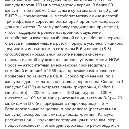
капсулу против 100 мг в стандартной версии. В банке 60
капсул — при приёме 1 капсулы в сутки хватает на 60 дней.
5-HTP — промежуточный метаболит между аминокислотой
триптофаном и серотонином, который организм использует
для его синтеза. Поэтому добавку традиционно применяют,
чтобы поддержать ровное настроение, ощущение
спокойствия и качественный ночной сон, особенно в периоды
стресса и повышенных нагрузок. Формула усилена глицином,
таурином и инозитолом, а витамины B-6 и ниацин (B-3)
способствуют нормальной работе нервной системы,
психологической функции и снижению утомляемости. NOW
Foods — авторитетный американский производитель с
семейной историей с 1968 года; продукция изготовлена и
проверена по качеству в США. Способ применения: по 1
капсуле в день, желательно натощак перед сном. Состав на 1
капсулу: 5-HTP (из экстракта семян гриффонии, Griffonia
simplicifolia) — 200 мг, глицин — 100 мг, таурин — 100 мг,
инозитол — 100 мг, ниацин (никотинамид, витамин B-3) — 20
мг, витамин B-6 (из пиридоксина гидрохлорида) — 2 мг.
Вспомогательные вещества: гипромеллоза (растительная
капсула), аскорбилпальмитат, диоксид кремния. Капсула
растительная — подходит вегетарианцам и веганам. Меры
предосторожности: только для взрослых, не рекомендуется