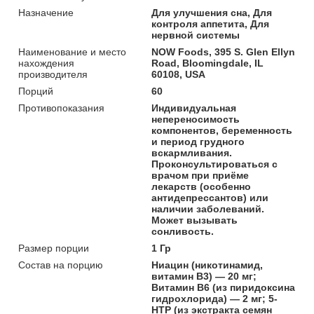
Назначение
Для улучшения сна, Для
контроля аппетита, Для
нервной системы
Наименование и место
NOW Foods, 395 S. Glen Ellyn
нахождения
Road, Bloomingdale, IL
производителя
60108, USA
Порций
60
Противопоказания
Индивидуальная
непереносимость
компонентов, беременность
и период грудного
вскармливания.
Проконсультироваться с
врачом при приёме
лекарств (особенно
антидепрессантов) или
наличии заболеваний.
Может вызывать
сонливость.
Размер порции
1 Гр
Состав на порцию
Ниацин (никотинамид,
витамин B3) — 20 мг;
Витамин B6 (из пиридоксина
гидрохлорида) — 2 мг; 5-
HTP (из экстракта семян