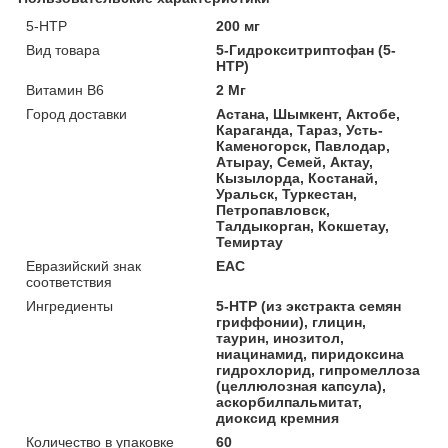
5-HTP
200 мг
Вид товара
5-Гидрокситриптофан (5-
HTP)
Витамин B6
2 Мг
Город доставки
Астана, Шымкент, Актобе,
Караганда, Тараз, Усть-
Каменогорск, Павлодар,
Атырау, Семей, Актау,
Кызылорда, Костанай,
Уральск, Туркестан,
Петропавловск,
Талдыкорган, Кокшетау,
Темиртау
Евразийский знак
ЕАС
соответствия
Ингредиенты
5-HTP (из экстракта семян
гриффонии), глицин,
таурин, инозитол,
ниацинамид, пиридоксина
гидрохлорид, гипромеллоза
(целлюлозная капсула),
аскорбилпальмитат,
диоксид кремния
Количество в упаковке
60