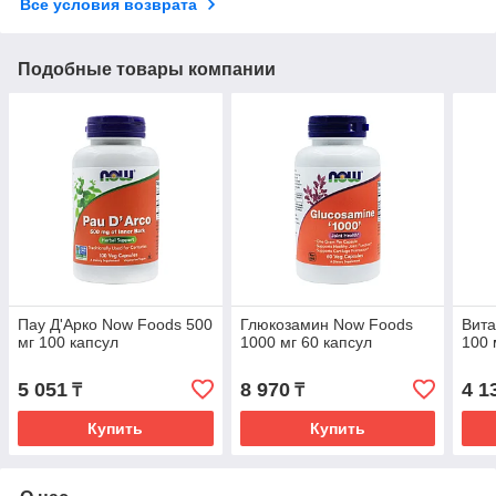
Все условия возврата
Подобные товары компании
Пау Д'Арко Now Foods 500
Глюкозамин Now Foods
Вит
мг 100 капсул
1000 мг 60 капсул
100 
5 051
8 970
4 1
₸
₸
Купить
Купить