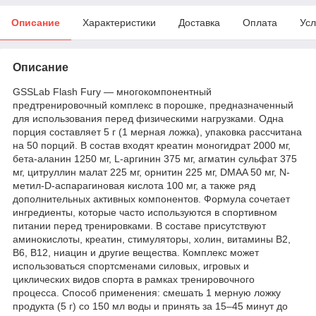
Описание
Характеристики
Доставка
Оплата
Усл
Описание
GSSLab Flash Fury — многокомпонентный
предтренировочный комплекс в порошке, предназначенный
для использования перед физическими нагрузками. Одна
порция составляет 5 г (1 мерная ложка), упаковка рассчитана
на 50 порций. В состав входят креатин моногидрат 2000 мг,
бета-аланин 1250 мг, L-аргинин 375 мг, агматин сульфат 375
мг, цитруллин малат 225 мг, орнитин 225 мг, DMAA 50 мг, N-
метил-D-аспарагиновая кислота 100 мг, а также ряд
дополнительных активных компонентов. Формула сочетает
ингредиенты, которые часто используются в спортивном
питании перед тренировками. В составе присутствуют
аминокислоты, креатин, стимуляторы, холин, витамины B2,
B6, B12, ниацин и другие вещества. Комплекс может
использоваться спортсменами силовых, игровых и
циклических видов спорта в рамках тренировочного
процесса. Способ применения: смешать 1 мерную ложку
продукта (5 г) со 150 мл воды и принять за 15–45 минут до