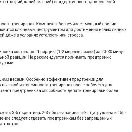
ты (натрий, калий, магний) поддерживают водно-солевой
вность тренировок. Комплекс обеспечивает мощный прилив
ановится ключевым инструментом для достижения новых личных
 даже в условиях усталости или стресса.
овка составляет 1 порцию (1-2 мерные ложки) за 20-30 минут
ьной реакции. Не рекомендуется принимать предтреник
кусами.
шими весами. Особенно эффективен предтреник для
высокой интенсивности тренировок после рабочего дня.
ценят предтреник за способность делать тренировки более
 3-5 г креатина, 2-3 г бета-аланина, 6-8 г цитруллина и 150-
чтение следует отдавать предтреникам без запрещенных
 атлетов.