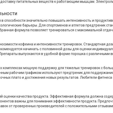
 доставку питательных веществ к работающим мышцам. Электроли
льности
 в способности значительно повышать интенсивность и продукти
хологические барьеры. Для спортсменов и атлетов предтреник ст
ранная формула позволяет тренироваться с максимальной отдачей
симости кофеина и интенсивности тренировок. Стандартная дозир
екомендуется начинать с половинной дозы для оценки индивидуал
. Препараты выпускаются в удобной форме порошка с различными в
ых комплексах мощную поддержку для тяжелых тренировок с боль
нным рабочим графиком используют предтреник для поддержания 
чных плато и достижения новых результатов. Любители фитнеса 
оценки качества продукта. Эффективная формула должна содержать
мпонентов важны для понимания эффективности продукта. Предпо
авок от проверенных производителей с положительными отзывами