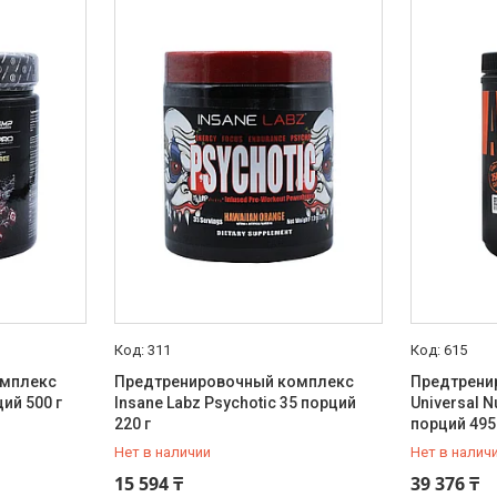
311
615
омплекс
Предтренировочный комплекс
Предтрени
ций 500 г
Insane Labz Psychotic 35 порций
Universal Nu
220 г
порций 495
Нет в наличии
Нет в налич
+7 (777) 888-88-42
+7 (777) 8
15 594 ₸
39 376 ₸