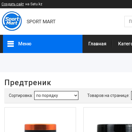
Создать сайт
на Satu.kz
SPORT MART
Меню
Главная
Катег
Фильтры
Цена
Предтреник
Белки, Г
Размер порции, Гр
Наличие