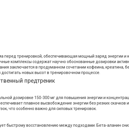
ема перед тренировкой, обеспечивающая мощный заряд энергии и
вочные комплексы содержат научно обоснованные дозировки актив
тания заключается в продуманном сочетании кофеина, креатина, б
 достигать новых высот в тренировочном процессе.
ственный предтреник
льной дозировке 150-300 мг для повышения энергии и концентрац
беспечивает плавное высвобождение энергии без резких скачков 
узок, что особенно важно для силовых тренировок.
ует быстрому восстановлению между подходами. Бета-аланин сни