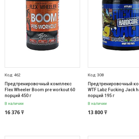
В наличии
12
Производитель
Flex Wheeler
1
GSS Lab
2
Insane labz
4
Kevin Levrone
1
Mammoth
1
462
308
Еще 5
Предтренировочный комплекс
Предтренировочный к
Flex Wheeler Boom pre workout 60
WTF Labz Fucking Jack h
Вид товара
порций 450 г
порций 195 г
Предтреник
4
В наличии
В наличии
16 376 ₸
13 800 ₸
Предтренировочные комплексы
4
Вкус