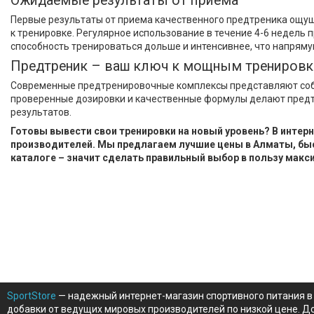
Ожидаемые результаты от приема
Первые результаты от приема качественного предтреника ощущ
к тренировке. Регулярное использование в течение 4-6 недель
способность тренироваться дольше и интенсивнее, что напряму
Предтреник – ваш ключ к мощным трениров
Современные предтренировочные комплексы представляют соб
проверенные дозировки и качественные формулы делают пред
результатов.
Готовы вывести свои тренировки на новый уровень? В инте
производителей. Мы предлагаем лучшие цены в Алматы, быс
каталоге – значит сделать правильный выбор в пользу макси
SportStore
— надежный интернет-магазин спортивного питания в 
добавки от ведущих мировых производителей по низкой цене. До