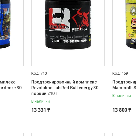
710
459
омплекс
Предтренировочный комплекс
Предтрени
ardcore 30
Revolution Lab Red Bull energy 30
Mammoth Sh
порций 210 г
В наличии
В наличии
13 331 ₸
13 800 ₸