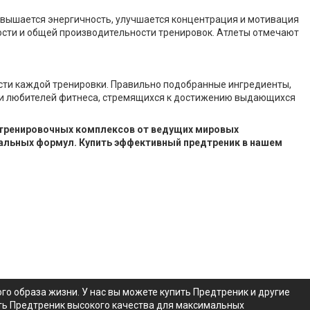
овышается энергичность, улучшается концентрация и мотивация
вости и общей производительности тренировок. Атлеты отмечают
ти каждой тренировки. Правильно подобранные ингредиенты,
и любителей фитнеса, стремящихся к достижению выдающихся
едтренировочных комплексов от ведущих мировых
альных формул. Купить эффективный предтреник в нашем
 образа жизни. У нас вы можете купить Предтреник и другие
ать Предтреник высокого качества для максимальных