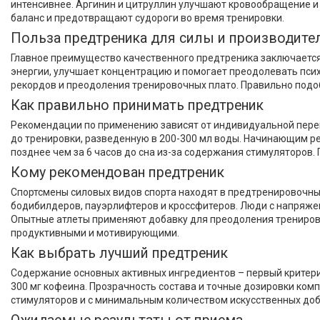
Доставка и оплата
интенсивнее. Аргинин и цитруллин улучшают кровообращение и
баланс и предотвращают судороги во время тренировки.
Польза предтреника для силы и производите
Главное преимущество качественного предтреника заключается
энергии, улучшает концентрацию и помогает преодолевать пси
рекордов и преодоления тренировочных плато. Правильно подоб
Как правильно принимать предтреник
Рекомендации по применению зависят от индивидуальной перено
до тренировки, разведенную в 200-300 мл воды. Начинающим р
позднее чем за 6 часов до сна из-за содержания стимуляторов
Кому рекомендован предтреник
Спортсмены силовых видов спорта находят в предтренировочн
бодибилдеров, пауэрлифтеров и кроссфитеров. Люди с напряже
Опытные атлеты применяют добавку для преодоления тренирово
продуктивными и мотивирующими.
Как выбрать лучший предтреник
Содержание основных активных ингредиентов – первый критерий 
300 мг кофеина. Прозрачность состава и точные дозировки ко
стимуляторов и с минимальным количеством искусственных доб