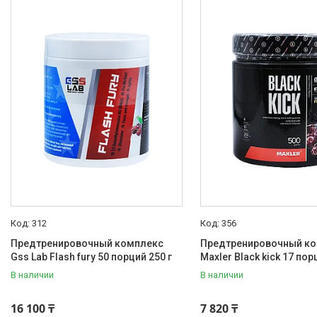
Арбуз
1
Вишня
2
Гавайский апельсин
1
Голубая малина
4
Голубика
1
Еще 9
Порций
30
4
60
1
312
356
44
1
Предтренировочный комплекс
Предтренировочный к
Gss Lab Flash fury 50 порций 250 г
Maxler Black kick 17 пор
40
1
В наличии
В наличии
17
1
16 100 ₸
7 820 ₸
Назначение