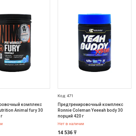
471
ровочный комплекс
Предтренировочный комплекс
trition Animal fury 30
Ronnie Coleman Yeeeah body 30
 г
порций 420 г
ии
Нет в наличии
88-88-42
+7 (777) 888-88-42
14 536 ₸