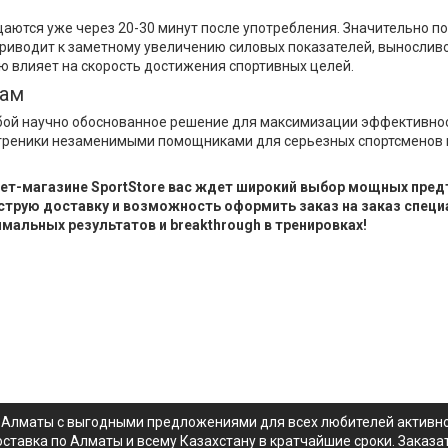
аются уже через 20-30 минут после употребления. Значительно п
 приводит к заметному увеличению силовых показателей, выносли
ю влияет на скорость достижения спортивных целей.
кам
ой научно обоснованное решение для максимизации эффективнос
треники незаменимыми помощниками для серьезных спортсменов 
рнет-магазине SportStore вас ждет широкий выбор мощных пр
трую доставку и возможность оформить заказ на заказ специ
мальных результатов и breakthrough в тренировках!
Алматы с выгодными предложениями для всех любителей активного
ставка по Алматы и всему Казахстану в кратчайшие сроки. Заказ