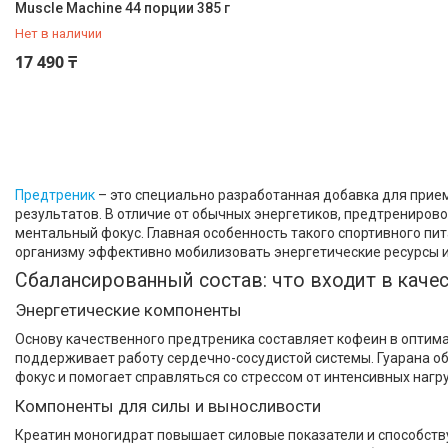
Muscle Machine 44 порции 385 г
Сукралоза
8
Нет в наличии
Страна производитель
+7 (777) 888-88-42
17 490 ₸
Германия
4
Канада
1
Польша
1
США
16
Предтреник
– это специально разработанная добавка для при
результатов. В отличие от обычных энергетиков, предтрениро
ментальный фокус. Главная особенность такого спортивного пи
организму эффективно мобилизовать энергетические ресурсы и
Сбалансированный состав: что входит в каче
Категории
Энергетические компоненты
Спортивное питание
Основу качественного предтреника составляет кофеин в оптима
БАДы и Добавки
поддерживает работу сердечно-сосудистой системы. Гуарана о
фокус и помогает справляться со стрессом от интенсивных нагр
Спортивные товары
Компоненты для силы и выносливости
Диетическое питание
Креатин моногидрат повышает силовые показатели и способств