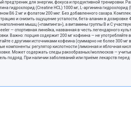
предтреник для энергии, фокуса и продуктивной тренировки. Разме
атина гидрохлорид (Creatine HCL) 1000 мг, L-аргинина гидрохлорид (L
ом B6 2 мг и фолатом 200 мкг. Без добавленного сахара. Комплек
трацию и снизить ощущение усталости, бета-аланин в дозировке 
енаполнения мышц («пампинга»), а витамины группы B и C участву
eler — спортивная линейка, названная в честь легендарного куль
нировки. Важно: порция содержит 200 мг кофеина — не употребляйте
тайте с другими источниками кофеина (суммарно не более 300 мг 
е компоненты: регулятор кислотности (лимонная и яблочная кисл
паковке. Может содержать следы ракообразных/моллюсков — учитыва
дель подряд. При наличии заболеваний или приёме лекарств пере