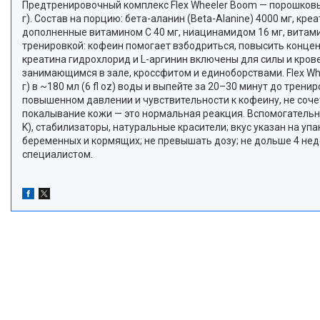
Предтренировочный комплекс Flex Wheeler Boom — порошковый 
г). Состав на порцию: бета-аланин (Beta-Alanine) 4000 мг, кре
дополненные витамином C 40 мг, ниацинамидом 16 мг, витамин
тренировкой: кофеин помогает взбодриться, повысить концен
креатина гидрохлорид и L-аргинин включены для силы и кров
занимающимся в зале, кроссфитом и единоборствами. Flex Whe
г) в ~180 мл (6 fl oz) воды и выпейте за 20–30 минут до тре
повышенном давлении и чувствительности к кофеину, не соче
покалывание кожи — это нормальная реакция. Вспомогательны
K), стабилизаторы, натуральные красители; вкус указан на у
беременных и кормящих; не превышать дозу; не дольше 4 не
специалистом.