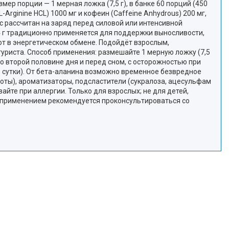
р порции — 1 мерная ложка (7,5 г), в банке 60 порций (450
-Arginine HCL) 1000 мг и кофеин (Caffeine Anhydrous) 200 мг,
с рассчитан на заряд перед силовой или интенсивной
4 г традиционно применяется для поддержки выносливости,
ют в энергетическом обмене. Подойдёт взрослым,
туриста. Способ применения: размешайте 1 мерную ложку (7,5
 во второй половине дня и перед сном, с осторожностью при
в сутки). От бета-аланина возможно временное безвредное
оты), ароматизаторы, подсластители (сукралоза, ацесульфам
йте при аллергии. Только для взрослых; не для детей,
д применением рекомендуется проконсультироваться со