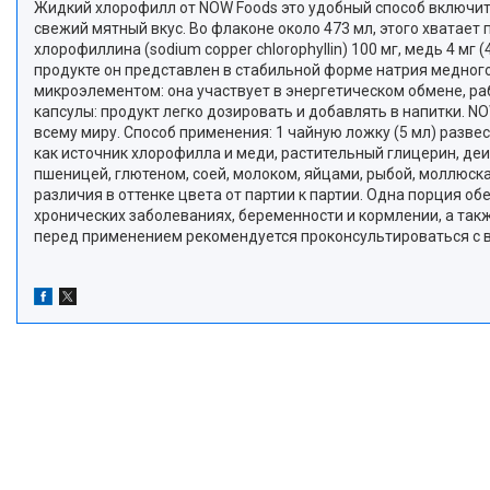
Жидкий хлорофилл от NOW Foods это удобный способ включить 
свежий мятный вкус. Во флаконе около 473 мл, этого хватает
хлорофиллина (sodium copper chlorophyllin) 100 мг, медь 4 мг
продукте он представлен в стабильной форме натрия медного
микроэлементом: она участвует в энергетическом обмене, раб
капсулы: продукт легко дозировать и добавлять в напитки. N
всему миру. Способ применения: 1 чайную ложку (5 мл) разве
как источник хлорофилла и меди, растительный глицерин, де
пшеницей, глютеном, соей, молоком, яйцами, рыбой, моллюск
различия в оттенке цвета от партии к партии. Одна порция 
хронических заболеваниях, беременности и кормлении, а так
перед применением рекомендуется проконсультироваться с 