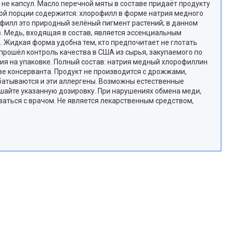
 не капсул. Масло перечной мяты в составе придаёт продукту
такой порции содержится: хлорофилл в форме натрия медного
лорофилл это природный зелёный пигмент растений; в данном
в. Медь, входящая в состав, является эссенциальным
. Жидкая форма удобна тем, кто предпочитает не глотать
 прошёл контроль качества в США из сырья, закупаемого по
ация на упаковке. Полный состав: натрия медный хлорофиллин
ве консерванта. Продукт не производится с дрожжами,
абатываются и эти аллергены. Возможны естественные
ышайте указанную дозировку. При нарушениях обмена меди,
ваться с врачом. Не является лекарственным средством,