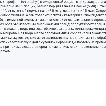
хлорофилл (chlorophyll) в ежедневный рацион в виде жидкости, а
 примерно на 95 порций; размер порции 1 чайная ложка (5 мл). В 
 (444% от суточной нормы), натрий 5 мг, углеводы 4 г и 15 ккал. Х
 хлорофиллина, а сам товар относится к категории антиоксиданто
оте иммунной системы и защите клеток от окислительного стресса
OW Foods это известный американский бренд; продукт изготовлен и
сти в стакане воды или сока, обычно раз в день; точная рекоменд
ионизированная вода, масло перечной мяты, сорбат калия в качест
ами и кунжутом, однако изготавливается на предприятии, где обр
обеспечивает высокую долю суточной нормы меди, поэтому не прев
же при приёме лекарств перед применением стоит проконсультиро
врачом.