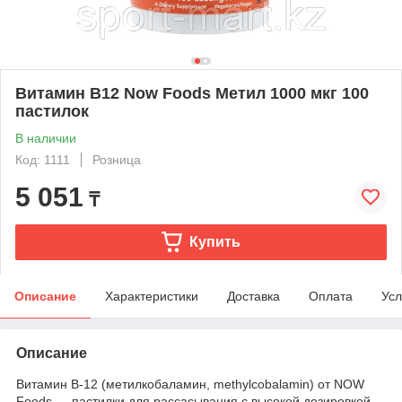
Витамин B12 Now Foods Метил 1000 мкг 100
пастилок
В наличии
Код: 1111
Розница
5 051
₸
Купить
Описание
Характеристики
Доставка
Оплата
Усл
Описание
Витамин B-12 (метилкобаламин, methylcobalamin) от NOW
Foods — пастилки для рассасывания с высокой дозировкой