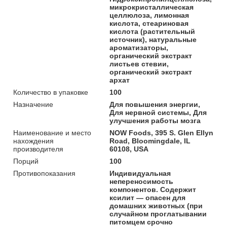
микрокристаллическая
целлюлоза, лимонная
кислота, стеариновая
кислота (растительный
источник), натуральные
ароматизаторы,
органический экстракт
листьев стевии,
органический экстракт
архат
Количество в упаковке
100
Назначение
Для повышения энергии,
Для нервной системы, Для
улучшения работы мозга
Наименование и место
NOW Foods, 395 S. Glen Ellyn
нахождения
Road, Bloomingdale, IL
производителя
60108, USA
Порций
100
Противопоказания
Индивидуальная
непереносимость
компонентов. Содержит
ксилит — опасен для
домашних животных (при
случайном проглатывании
питомцем срочно