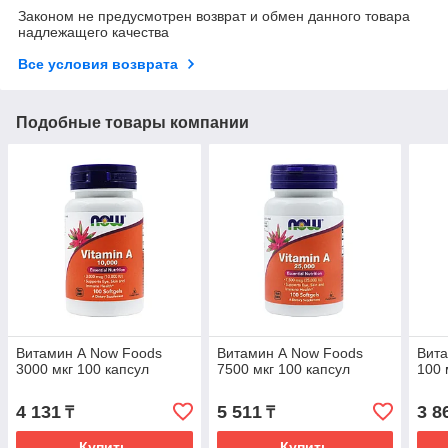
Законом не предусмотрен возврат и обмен данного товара
надлежащего качества
Все условия возврата
Подобные товары компании
Витамин А Now Foods
Витамин А Now Foods
Вит
3000 мкг 100 капсул
7500 мкг 100 капсул
100 
4 131
5 511
3 8
₸
₸
Купить
Купить