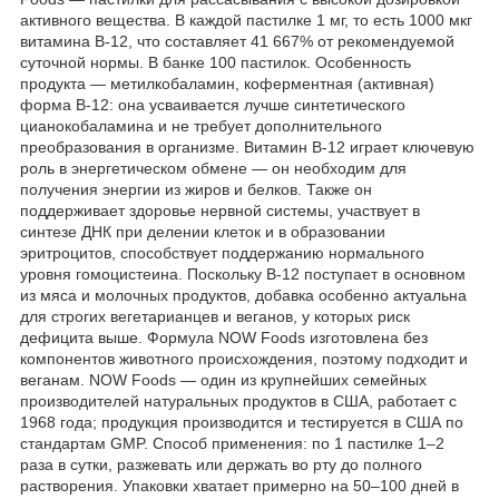
активного вещества. В каждой пастилке 1 мг, то есть 1000 мкг
витамина B-12, что составляет 41 667% от рекомендуемой
суточной нормы. В банке 100 пастилок. Особенность
продукта — метилкобаламин, коферментная (активная)
форма B-12: она усваивается лучше синтетического
цианокобаламина и не требует дополнительного
преобразования в организме. Витамин B-12 играет ключевую
роль в энергетическом обмене — он необходим для
получения энергии из жиров и белков. Также он
поддерживает здоровье нервной системы, участвует в
синтезе ДНК при делении клеток и в образовании
эритроцитов, способствует поддержанию нормального
уровня гомоцистеина. Поскольку B-12 поступает в основном
из мяса и молочных продуктов, добавка особенно актуальна
для строгих вегетарианцев и веганов, у которых риск
дефицита выше. Формула NOW Foods изготовлена без
компонентов животного происхождения, поэтому подходит и
веганам. NOW Foods — один из крупнейших семейных
производителей натуральных продуктов в США, работает с
1968 года; продукция производится и тестируется в США по
стандартам GMP. Способ применения: по 1 пастилке 1–2
раза в сутки, разжевать или держать во рту до полного
растворения. Упаковки хватает примерно на 50–100 дней в