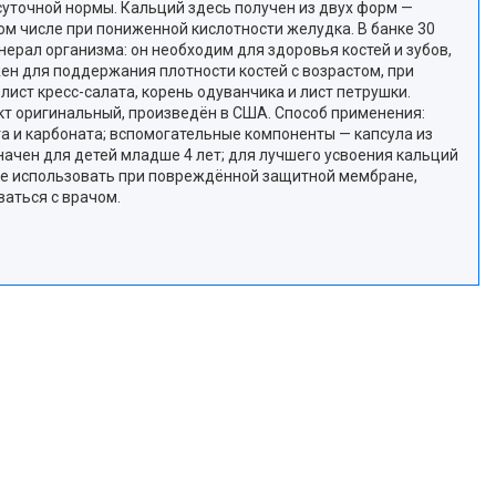
 суточной нормы. Кальций здесь получен из двух форм —
том числе при пониженной кислотности желудка. В банке 30
нерал организма: он необходим для здоровья костей и зубов,
ен для поддержания плотности костей с возрастом, при
ист кресс-салата, корень одуванчика и лист петрушки.
укт оригинальный, произведён в США. Способ применения:
ата и карбоната; вспомогательные компоненты — капсула из
значен для детей младше 4 лет; для лучшего усвоения кальций
, не использовать при повреждённой защитной мембране,
аться с врачом.