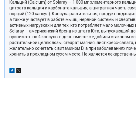
Кальций (Calcium) от Solaray — 1 000 мг элементарного каль
цитрата кальция и карбоната кальция, а цитратная часть свя
порций (120 капсул). Капсула растительная, продукт подходи
а также участвует в работе мышц, нервной системы и свёрты
активных нагрузках и для тех, кто потребляет мало молочных
Solaray — американский бренд из штата Юта, выпускающий до
принимать по 4 капсулы в день вместе с едой или стаканом во
растительной целлюлозы, стеарат магния, лист кресс-салата,
желательно сочетать с витамином D, а при заболеваниях поче
хранить в прохладном сухом месте. Не является лекарствен