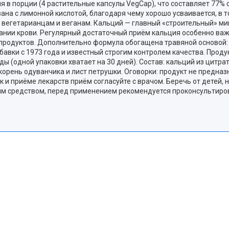
ция в порции (4 растительные капсулы VegCap), что составляет 77%
зана с лимонной кислотой, благодаря чему хорошо усваивается, в 
т вегетарианцам и веганам. Кальций — главный «строительный» ми
вании крови. Регулярный достаточный приём кальция особенно важ
 продуктов. Дополнительно формула обогащена травяной основой: л
бавки с 1973 года и известный строгим контролем качества. Прод
ды (одной упаковки хватает на 30 дней). Состав: кальций из цитр
 корень одуванчика и лист петрушки. Оговорки: продукт не предна
к и приёме лекарств приём согласуйте с врачом. Беречь от детей
ным средством, перед применением рекомендуется проконсультиров