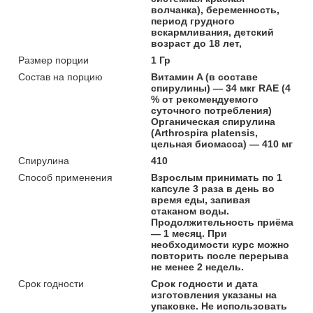
волчанка), беременность,
период грудного
вскармливания, детский
возраст до 18 лет,
Размер порции
1 Гр
Состав на порцию
Витамин A (в составе
спирулины) — 34 мкг RAE (4
% от рекомендуемого
суточного потребления)
Органическая спирулина
(Arthrospira platensis,
цельная биомасса) — 410 мг
Спирулина
410
Способ применения
Взрослым принимать по 1
капсуле 3 раза в день во
время еды, запивая
стаканом воды.
Продолжительность приёма
— 1 месяц. При
необходимости курс можно
повторить после перерыва
не менее 2 недель.
Срок годности
Срок годности и дата
изготовления указаны на
упаковке. Не использовать