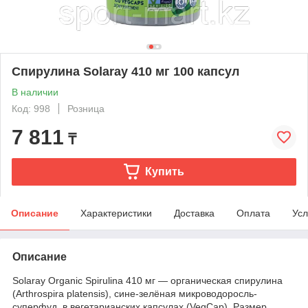
Спирулина Solaray 410 мг 100 капсул
В наличии
Код: 998
Розница
7 811
₸
Купить
Описание
Характеристики
Доставка
Оплата
Усл
Описание
Solaray Organic Spirulina 410 мг — органическая спирулина
(Arthrospira platensis), сине-зелёная микроводоросль-
суперфуд, в вегетарианских капсулах (VegCap). Размер