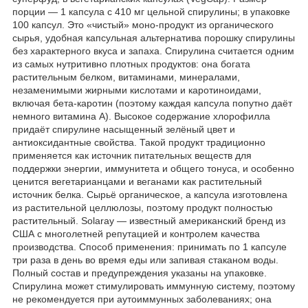
порции — 1 капсула с 410 мг цельной спирулины; в упаковке
100 капсул. Это «чистый» моно-продукт из органического
сырья, удобная капсульная альтернатива порошку спирулины
без характерного вкуса и запаха. Спирулина считается одним
из самых нутритивно плотных продуктов: она богата
растительным белком, витаминами, минералами,
незаменимыми жирными кислотами и каротиноидами,
включая бета-каротин (поэтому каждая капсула попутно даёт
немного витамина A). Высокое содержание хлорофилла
придаёт спирулине насыщенный зелёный цвет и
антиоксидантные свойства. Такой продукт традиционно
применяется как источник питательных веществ для
поддержки энергии, иммунитета и общего тонуса, и особенно
ценится вегетарианцами и веганами как растительный
источник белка. Сырьё органическое, а капсула изготовлена
из растительной целлюлозы, поэтому продукт полностью
растительный. Solaray — известный американский бренд из
США с многолетней репутацией и контролем качества
производства. Способ применения: принимать по 1 капсуле
три раза в день во время еды или запивая стаканом воды.
Полный состав и предупреждения указаны на упаковке.
Спирулина может стимулировать иммунную систему, поэтому
не рекомендуется при аутоиммунных заболеваниях; она