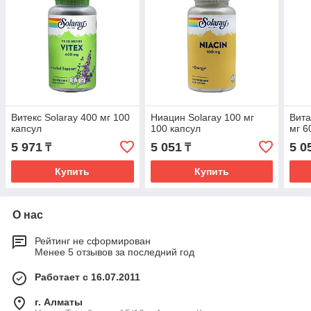
Витекс Solaray 400 мг 100
Ниацин Solaray 100 мг
Вита
капсул
100 капсул
мг 6
5 971
5 051
5 0
₸
₸
Купить
Купить
О нас
Рейтинг не сформирован
Менее 5 отзывов за последний год
Работает с 16.07.2011
г. Алматы