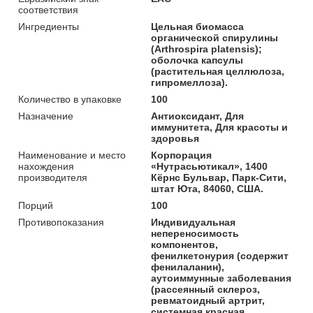
соответствия
Ингредиенты
Цельная биомасса
органической спирулины
(Arthrospira platensis);
оболочка капсулы
(растительная целлюлоза,
гипромеллоза).
Количество в упаковке
100
Назначение
Антиоксидант, Для
иммунитета, Для красоты и
здоровья
Наименование и место
Корпорация
нахождения
«Нутрасьютикал», 1400
производителя
Кёрнс Бульвар, Парк-Сити,
штат Юта, 84060, США.
Порций
100
Противопоказания
Индивидуальная
непереносимость
компонентов,
фенилкетонурия (содержит
фенилаланин),
аутоиммунные заболевания
(рассеянный склероз,
ревматоидный артрит,
системная красная