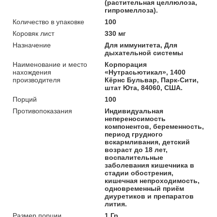
(растительная целлюлоза,
гипромеллоза).
Количество в упаковке
100
Коровяк лист
330 мг
Назначение
Для иммунитета, Для
дыхательной системы
Наименование и место
Корпорация
нахождения
«Нутрасьютикал», 1400
производителя
Кёрнс Бульвар, Парк-Сити,
штат Юта, 84060, США.
Порций
100
Противопоказания
Индивидуальная
непереносимость
компонентов, беременность,
период грудного
вскармливания, детский
возраст до 18 лет,
воспалительные
заболевания кишечника в
стадии обострения,
кишечная непроходимость,
одновременный приём
диуретиков и препаратов
лития.
Размер порции
1 Гр