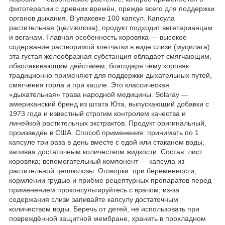
фитотерапии с древних времён, прежде всего для поддержки
органов дыхания. В упаковке 100 капсул. Капсула
растительная (целлюлоза), продукт подходит вегетарианцам
и веганам. Главная особенность коровяка — высокое
содержание растворимой клетчатки в виде слизи (муцилага):
эта густая желеобразная субстанция обладает смягчающим,
обволакивающим действием, благодаря чему коровяк
традиционно применяют для поддержки дыхательных путей,
смягчения горла и при кашле. Это классическая
«дыхательная» трава народной медицины. Solaray —
американский бренд из штата Юта, выпускающий добавки с
1973 года и известный строгим контролем качества и
линейкой растительных экстрактов. Продукт оригинальный,
произведён в США. Способ применения: принимать по 1
капсуле три раза в день вместе с едой или стаканом воды,
запивая достаточным количеством жидкости. Состав: лист
коровяка; вспомогательный компонент — капсула из
растительной целлюлозы. Оговорки: при беременности,
кормлении грудью и приёме рецептурных препаратов перед
применением проконсультируйтесь с врачом; из-за
содержания слизи запивайте капсулу достаточным
количеством воды. Беречь от детей, не использовать при
повреждённой защитной мембране, хранить в прохладном