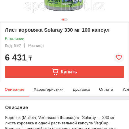
Лист коровяка Solaray 330 мг 100 капсул
В наличии
Код: 992
Розница
6 431
₸
Купить
Описание
Характеристики
Доставка
Оплата
Усл
Описание
Коровяк (Mullein, Verbascum thapsus) от Solaray — 330 мг
листа коровяка в одной растительной капсуле VegCap.
Коровяк — европейское растение, которое применяется в