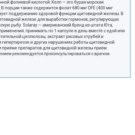
енной фолиевой кислотой. Келп — это бурая морская
 порции также содержится фолат 680 мкг DFE (400 мкг
ствует поддержанию здоровой функции щитовидной железы. В
 щитовидной железе для выработки гормонов, регулирующих
скую рыбу. Solaray — американский бренд из штата Юта,
рименения: принимать по 1 капсуле в день вместе с едой или
стительной целлюлозы, экстракт рисовых отрубей и
 гипертиреозе и других нарушениях работы щитовидной
ью и приёме препаратов для щитовидной железы приём
нением рекомендуется проконсультироваться с врачом.