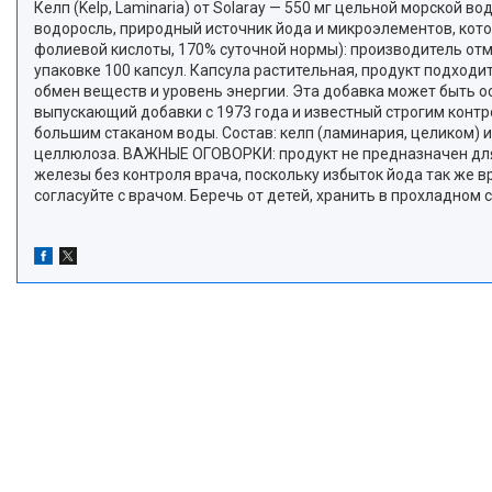
Келп (Kelp, Laminaria) от Solaray — 550 мг цельной морской
водоросль, природный источник йода и микроэлементов, кот
фолиевой кислоты, 170% суточной нормы): производитель от
упаковке 100 капсул. Капсула растительная, продукт подход
обмен веществ и уровень энергии. Эта добавка может быть ос
выпускающий добавки с 1973 года и известный строгим контро
большим стаканом воды. Состав: келп (ламинария, целиком) 
целлюлоза. ВАЖНЫЕ ОГОВОРКИ: продукт не предназначен для
железы без контроля врача, поскольку избыток йода так же 
согласуйте с врачом. Беречь от детей, хранить в прохладно