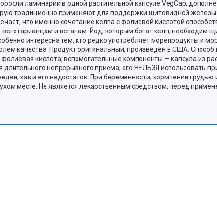
 водоросли ламинарии в одной растительной капсуле VegCap, дополн
орую традиционно применяют для поддержки щитовидной железы. В
мечает, что именно сочетание келпа с фолиевой кислотой способ
ит вегетарианцам и веганам. Йод, которым богат келп, необходим
обенно интересна тем, кто редко употребляет морепродукты и мор
лем качества. Продукт оригинальный, произведён в США. Способ п
и фолиевая кислота; вспомогательные компоненты — капсула из ра
 длительного непрерывного приёма; его НЕЛЬЗЯ использовать при
вреден, как и его недостаток. При беременности, кормлении груд
м сухом месте. Не является лекарственным средством, перед приме