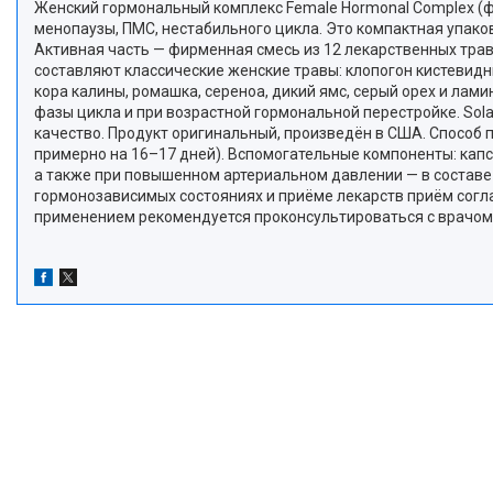
Женский гормональный комплекс Female Hormonal Complex (ф
менопаузы, ПМС, нестабильного цикла. Это компактная упаков
Активная часть — фирменная смесь из 12 лекарственных трав,
составляют классические женские травы: клопогон кистевидны
кора калины, ромашка, сереноа, дикий ямс, серый орех и ла
фазы цикла и при возрастной гормональной перестройке. Sol
качество. Продукт оригинальный, произведён в США. Способ пр
примерно на 16–17 дней). Вспомогательные компоненты: кап
а также при повышенном артериальном давлении — в составе
гормонозависимых состояниях и приёме лекарств приём соглас
применением рекомендуется проконсультироваться с врачом