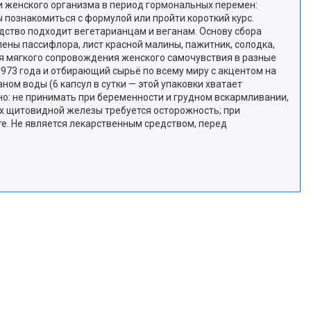
и женского организма в период гормональных перемен:
ы познакомиться с формулой или пройти короткий курс.
едство подходит вегетарианцам и веганам. Основу сбора
лены пассифлора, лист красной малины, пажитник, солодка,
ля мягкого сопровождения женского самочувствия в разные
1973 года и отбирающий сырьё по всему миру с акцентом на
ном воды (6 капсул в сутки — этой упаковки хватает
о: не принимать при беременности и грудном вскармливании,
ях щитовидной железы требуется осторожность; при
те. Не является лекарственным средством, перед