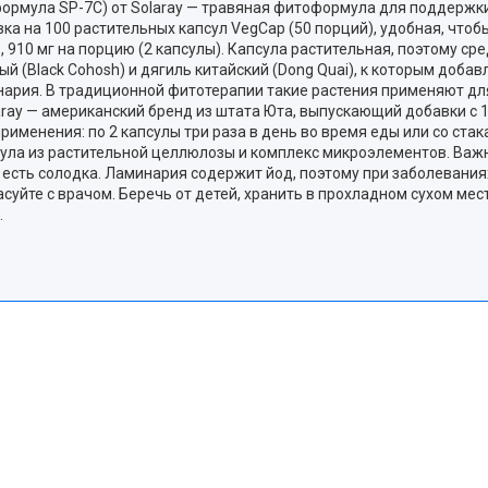
ормула SP-7C) от Solaray — травяная фитоформула для поддержк
ка на 100 растительных капсул VegCap (50 порций), удобная, чтоб
 910 мг на порцию (2 капсулы). Капсула растительная, поэтому ср
й (Black Cohosh) и дягиль китайский (Dong Quai), к которым добав
минария. В традиционной фитотерапии такие растения применяют д
aray — американский бренд из штата Юта, выпускающий добавки с 
именения: по 2 капсулы три раза в день во время еды или со стака
сула из растительной целлюлозы и комплекс микроэлементов. Важн
 есть солодка. Ламинария содержит йод, поэтому при заболевани
уйте с врачом. Беречь от детей, хранить в прохладном сухом мес
.