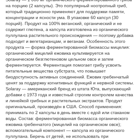
на порцию (2 капсулы). Это популярный ноотропный гриб,
который традиционно применяют для поддержки памяти,
концентрации и ясности ума. В упаковке 60 капсул (30
порций). Продукт на 100% веганский, органический и не
содержит глютена, а капсула изготовлена из органического
пуллулана растительного происхождения — поэтому добавка
подходит и вегетарианцам, и веганам. Особенность этого
продукта — форма ферментированной биомассы мицелия:
органический мицелий ежовика культивируется на
органическом безглютеновом цельном овсе и затем
ферментируется. Ферментация помогает грибу усвоить
питательные вещества субстрата, что повышает
биодоступность активных соединений. Ежовик гребенчатый
ценят за поддержку когнитивных функций и нервной системы.
Solaray — американский бренд из штата Юта, выпускающий
добавки с 1973 года и известный строгим контролем качества
и линейкой грибных и растительных экстрактов. Продукт
оригинальный, произведён в США. Способ применения:
принимать по 2 капсулы в день вместе с едой или стаканом
воды. Состав: ферментированная биомасса органического
ежовика гребенчатого (мицелий на органическом овсе);
вспомогательный компонент — капсула из органического
пуллулана. Беречь от детей, не использовать при