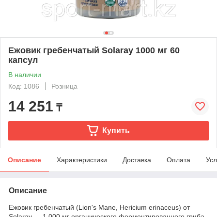
Ежовик гребенчатый Solaray 1000 мг 60
капсул
В наличии
Код: 1086
Розница
14 251
₸
Купить
Описание
Характеристики
Доставка
Оплата
Усл
Описание
Ежовик гребенчатый (Lion's Mane, Hericium erinaceus) от
Solaray — 1 000 мг органического ферментированного гриба