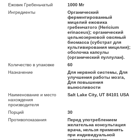
Ежовик Гребеньчатый
1000 Мг
Ингредиенты
Органический
ферментированный
мицелий ежовика
гребенчатого (Hericium
erinaceus); органический
цельнозерновой овсяный
биомасса (субстрат для
культивирования мицелия);
оболочка капсулы
(органический пуллулан).
Количество в упаковке
60
Назначение
Для нервной системы, Для
улучшения работы мозга,
Для повышения
выносливости
Наименование и место
Salt Lake City, UT 84101 USA
нахождения
производителя
Порций
30
Противопоказания
Перед употреблением
желательна консультация
врача, нельзя применять
при индивидуальной
непереносимости