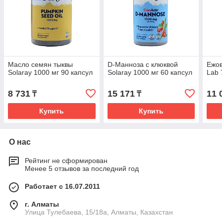
Масло семян тыквы
D-Манноза с клюквой
Ежов
Solaray 1000 мг 90 капсул
Solaray 1000 мг 60 капсул
Lab 
8 731
15 171
11 
₸
₸
Купить
Купить
О нас
Рейтинг не сформирован
Менее 5 отзывов за последний год
Работает с 16.07.2011
г. Алматы
Улица Тулебаева, 15/18а, Алматы, Казахстан