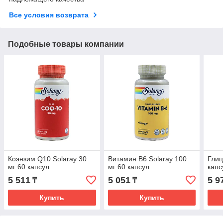
Все условия возврата
Подобные товары компании
Коэнзим Q10 Solaray 30
Витамин B6 Solaray 100
Глиц
мг 60 капсул
мг 60 капсул
капс
5 511
5 051
5 9
₸
₸
Купить
Купить