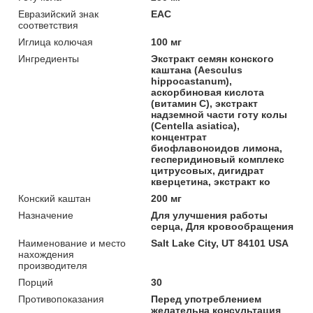
Евразийский знак
ЕАС
соответствия
Иглица колючая
100 мг
Ингредиенты
Экстракт семян конского
каштана (Aesculus
hippocastanum),
аскорбиновая кислота
(витамин C), экстракт
надземной части готу колы
(Centella asiatica),
концентрат
биофлавоноидов лимона,
гесперидиновый комплекс
цитрусовых, дигидрат
кверцетина, экстракт ко
Конский каштан
200 мг
Назначение
Для улучшения работы
серца, Для кровообращения
Наименование и место
Salt Lake City, UT 84101 USA
нахождения
производителя
Порций
30
Противопоказания
Перед употреблением
желательна консультация