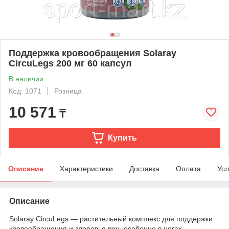
Поддержка кровообращения Solaray
CircuLegs 200 мг 60 капсул
В наличии
Код: 1071
Розница
10 571
₸
Купить
Описание
Характеристики
Доставка
Оплата
Усл
Описание
Solaray CircuLegs — растительный комплекс для поддержки
кровообращения и здоровья вен, особенно в ногах,