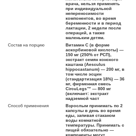
врача, нельзя применять
при индивидуальной
непереносимости
компонентов, во время
беременности и в период
лактации, 2 недели после
операций, а также
маленьким детям.
Состав на порцию
Витамин C (в форме
аскорбиновой кислоты) —
150 мг (250% от РСП),
экстракт семян конского
каштана (Aesculus
hippocastanum) — 200 мг, в
том числе эсцин
(стандартизация 18%) — 36
мг, фирменная смесь
CircuLegs™ — 800 мг
(включает: экстракт
надземной част
Способ применения
Взрослым принимать по 2
капсулы в день во время
еды, запивая стаканом
воды комнатной
температуры. Принимать с
пищей обязательно —
компоненты могут