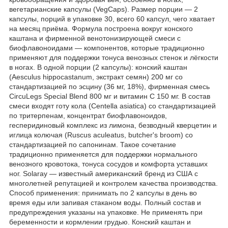
вегетарианские капсулы (VegCaps). Размер порции — 2
капсулы, порций в упаковке 30, всего 60 капсул, чего хватает
на месяц приёма. Формула построена вокруг конского
каштана и фирменной венотонизирующей смеси с
биофлавоноидами — компонентов, которые традиционно
применяют для поддержки тонуса венозных стенок и лёгкости
в ногах. В одной порции (2 капсулы): конский каштан
(Aesculus hippocastanum, экстракт семян) 200 мг со
стандартизацией по эсцину (36 мг, 18%), фирменная смесь
CircuLegs Special Blend 800 мг и витамин C 150 мг. В состав
смеси входят готу кола (Centella asiatica) со стандартизацией
по тритерпенам, концентрат биофлавоноидов,
гесперидиновый комплекс из лимона, безводный кверцетин и
иглица колючая (Ruscus aculeatus, butcher's broom) со
стандартизацией по сапонинам. Такое сочетание
традиционно применяется для поддержки нормального
венозного кровотока, тонуса сосудов и комфорта уставших
ног. Solaray — известный американский бренд из США с
многолетней репутацией и контролем качества производства.
Способ применения: принимать по 2 капсулы в день во
время еды или запивая стаканом воды. Полный состав и
предупреждения указаны на упаковке. Не применять при
беременности и кормлении грудью. Конский каштан и