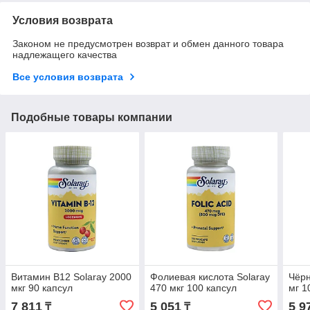
Условия возврата
Законом не предусмотрен возврат и обмен данного товара
надлежащего качества
Все условия возврата
Подобные товары компании
Витамин B12 Solaray 2000
Фолиевая кислота Solaray
Чёрн
мкг 90 капсул
470 мкг 100 капсул
мг 1
7 811
5 051
5 9
₸
₸