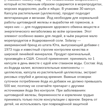
который естественным образом содержится в морепродуктах,
морских водорослях, рыбе и яйцах. В упаковке 30 капсул.
Капсула растительная (целлюлоза), продукт подходит
вегетарианцам и веганам. Йод необходим для нормальной
работы щитовидной железы и выработки её гормонов, а
через них — для поддержания здорового обмена веществ и
энергетического метаболизма во всём организме. Этот
элемент особенно важен для людей, в чьём рационе мало
морепродуктов и йодированной соли. Solaray —
американский бренд из штата Юта, выпускающий добавки с
1973 года и известный строгим контролем качества и
широкой линейкой минералов. Продукт оригинальный,
произведён в США. Способ применения: принимать по 1
капсуле в день вместе с едой или стаканом воды. Состав: йод
из йодида калия; вспомогательные компоненты —
целлюлоза, капсула из растительной целлюлозы, экстракт
рисовых отрубей и диоксид кремния. Важные оговорки:
суточное потребление йода из добавок не должно превышать
500 мкг, поэтому не сочетайте препарат с другими
источниками йода без контроля. При заболеваниях
щитовидной железы, беременности и кормлении грудью
принимать только после консультации с врачом. Беречь от
детей, не использовать при повреждённой защитной