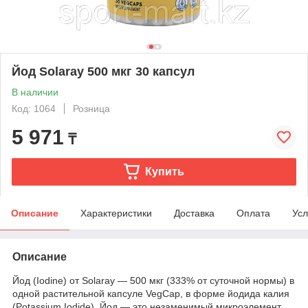
Йод Solaray 500 мкг 30 капсул
В наличии
Код: 1064
Розница
5 971
₸
Купить
Описание
Характеристики
Доставка
Оплата
Усл
Описание
Йод (Iodine) от Solaray — 500 мкг (333% от суточной нормы) в
одной растительной капсуле VegCap, в форме йодида калия
(Potassium Iodide). Йод — это незаменимый микроэлемент,