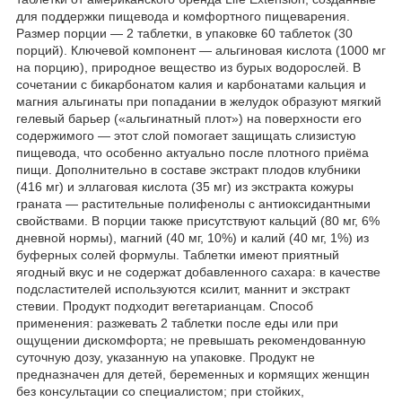
для поддержки пищевода и комфортного пищеварения.
Размер порции — 2 таблетки, в упаковке 60 таблеток (30
порций). Ключевой компонент — альгиновая кислота (1000 мг
на порцию), природное вещество из бурых водорослей. В
сочетании с бикарбонатом калия и карбонатами кальция и
магния альгинаты при попадании в желудок образуют мягкий
гелевый барьер («альгинатный плот») на поверхности его
содержимого — этот слой помогает защищать слизистую
пищевода, что особенно актуально после плотного приёма
пищи. Дополнительно в составе экстракт плодов клубники
(416 мг) и эллаговая кислота (35 мг) из экстракта кожуры
граната — растительные полифенолы с антиоксидантными
свойствами. В порции также присутствуют кальций (80 мг, 6%
дневной нормы), магний (40 мг, 10%) и калий (40 мг, 1%) из
буферных солей формулы. Таблетки имеют приятный
ягодный вкус и не содержат добавленного сахара: в качестве
подсластителей используются ксилит, маннит и экстракт
стевии. Продукт подходит вегетарианцам. Способ
применения: разжевать 2 таблетки после еды или при
ощущении дискомфорта; не превышать рекомендованную
суточную дозу, указанную на упаковке. Продукт не
предназначен для детей, беременных и кормящих женщин
без консультации со специалистом; при стойких,