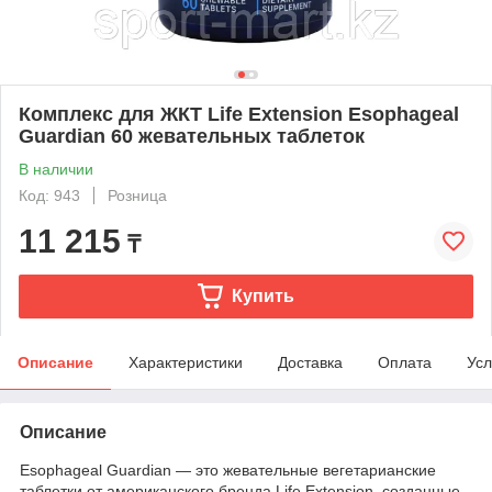
Комплекс для ЖКТ Life Extension Esophageal
Guardian 60 жевательных таблеток
В наличии
Код: 943
Розница
11 215
₸
Купить
Описание
Характеристики
Доставка
Оплата
Усл
Описание
Esophageal Guardian — это жевательные вегетарианские
таблетки от американского бренда Life Extension, созданные