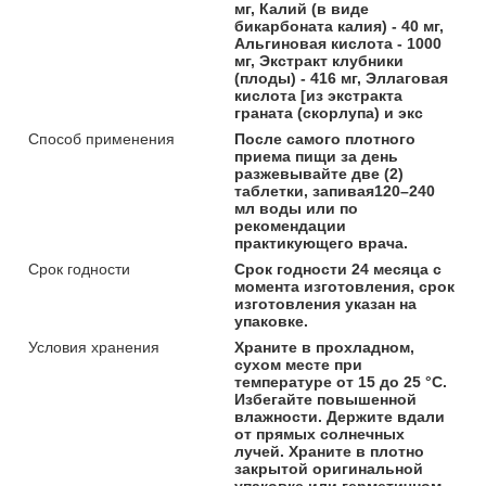
мг, Калий (в виде
бикарбоната калия) - 40 мг,
Альгиновая кислота - 1000
мг, Экстракт клубники
(плоды) - 416 мг, Эллаговая
кислота [из экстракта
граната (скорлупа) и экс
Способ применения
После самого плотного
приема пищи за день
разжевывайте две (2)
таблетки, запивая120–240
мл воды или по
рекомендации
практикующего врача.
Срок годности
Срок годности 24 месяца с
момента изготовления, срок
изготовления указан на
упаковке.
Условия хранения
Храните в прохладном,
сухом месте при
температуре от 15 до 25 °С.
Избегайте повышенной
влажности. Держите вдали
от прямых солнечных
лучей. Храните в плотно
закрытой оригинальной
упаковке или герметичном