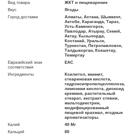
Вид товара
ЖКТ и пищеварение
Вкус
Ягоды
Город доставки
Алматы, Астана, Шымкент,
Актобе, Караганда, Тараз,
Усть-Каменогорск,
Павлодар, Атырау, Семей,
Актау, Кызылорда,
Костанай, Уральск,
Туркестан, Петропавловск,
Талдыкорган, Кокшетау,
Темиртау
Евразийский знак
ЕАС
соответствия
Ингредиенты
Ксилитол, маннит,
стеариновая кислота,
гидроксипропилцеллюлоза,
лимонная кислота, диоксид
кремния, растительный
стеарат, экстракт стевии,
мальтодекстрин,
модифицированный
пищевой крахмал, ягодные
ароматизаторы.
Калий
40 Мг
Кальций
80