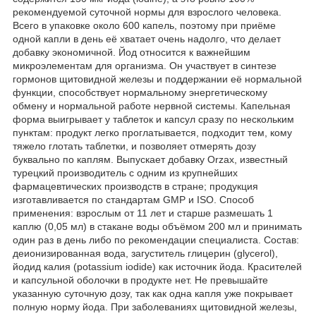
рекомендуемой суточной нормы для взрослого человека.
Всего в упаковке около 600 капель, поэтому при приёме
одной капли в день её хватает очень надолго, что делает
добавку экономичной. Йод относится к важнейшим
микроэлементам для организма. Он участвует в синтезе
гормонов щитовидной железы и поддержании её нормальной
функции, способствует нормальному энергетическому
обмену и нормальной работе нервной системы. Капельная
форма выигрывает у таблеток и капсул сразу по нескольким
пунктам: продукт легко проглатывается, подходит тем, кому
тяжело глотать таблетки, и позволяет отмерять дозу
буквально по каплям. Выпускает добавку Orzax, известный
турецкий производитель с одним из крупнейших
фармацевтических производств в стране; продукция
изготавливается по стандартам GMP и ISO. Способ
применения: взрослым от 11 лет и старше размешать 1
каплю (0,05 мл) в стакане воды объёмом 200 мл и принимать
один раз в день либо по рекомендации специалиста. Состав:
деионизированная вода, загуститель глицерин (glycerol),
йодид калия (potassium iodide) как источник йода. Красителей
и капсульной оболочки в продукте нет. Не превышайте
указанную суточную дозу, так как одна капля уже покрывает
полную норму йода. При заболеваниях щитовидной железы,