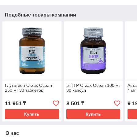
Подобные товары компании
Глутатион Orzax Ocean
5-HTP Orzax Ocean 100 мг
Аста
250 мг 30 таблеток
30 капсул
4 мг
11 951
8 501
9 1
₸
₸
Купить
Купить
О нас