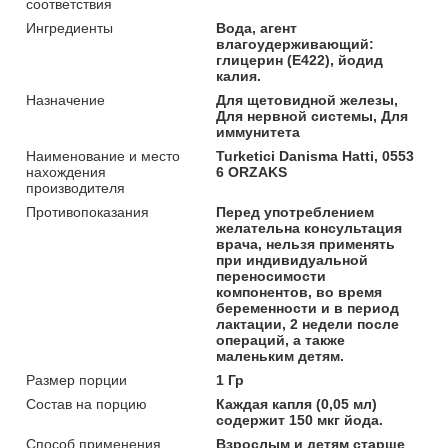
соответствия
Ингредиенты
Вода, агент
влагоудерживающий:
глицерин (Е422), йодид
калия.
Назначение
Для щетовидной железы,
Для нервной системы, Для
иммунитета
Наименование и место
Turketici Danisma Hatti, 0553
нахождения
6 ORZAKS
производителя
Противопоказания
Перед употреблением
желательна консультация
врача, нельзя применять
при индивидуальной
переносимости
компонентов, во время
беременности и в период
лактации, 2 недели после
операций, а также
маленьким детям.
Размер порции
1 Гр
Состав на порцию
Каждая капля (0,05 мл)
содержит 150 мкг йода.
Способ применения
Взрослым и детям старше