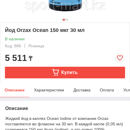
Йод Orzax Ocean 150 мкг 30 мл
В наличии
Код: 886
Розница
5 511
₸
Купить
Описание
Характеристики
Доставка
Оплата
Усл
Описание
Жидкий йод в каплях Ocean Iodine от компании Orzax
поставляется во флаконе на 30 мл. В каждой капле (0,05 мл)
содержится 150 мкг йода (iodine), а это ровно 100%