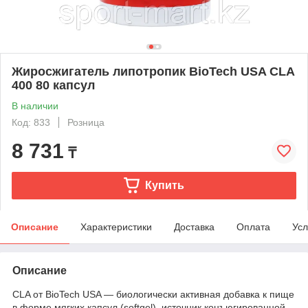
Жиросжигатель липотропик BioTech USA CLA
400 80 капсул
В наличии
Код: 833
Розница
8 731
₸
Купить
Описание
Характеристики
Доставка
Оплата
Усл
Описание
CLA от BioTech USA — биологически активная добавка к пище
в форме мягких капсул (softgel), источник конъюгированной