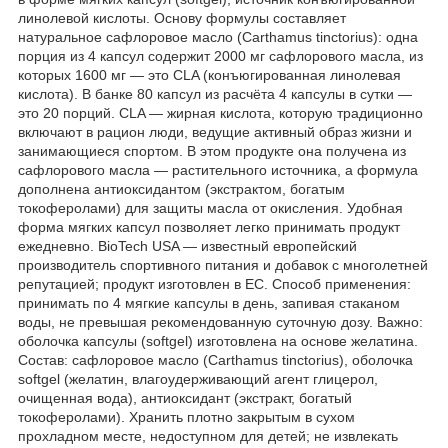
линолевой кислоты. Основу формулы составляет
натуральное сафлоровое масло (Carthamus tinctorius): одна
порция из 4 капсул содержит 2000 мг сафлорового масла, из
которых 1600 мг — это CLA (конъюгированная линолевая
кислота). В банке 80 капсул из расчёта 4 капсулы в сутки —
это 20 порций. CLA — жирная кислота, которую традиционно
включают в рацион люди, ведущие активный образ жизни и
занимающиеся спортом. В этом продукте она получена из
сафлорового масла — растительного источника, а формула
дополнена антиоксидантом (экстрактом, богатым
токоферолами) для защиты масла от окисления. Удобная
форма мягких капсул позволяет легко принимать продукт
ежедневно. BioTech USA — известный европейский
производитель спортивного питания и добавок с многолетней
репутацией; продукт изготовлен в ЕС. Способ применения:
принимать по 4 мягкие капсулы в день, запивая стаканом
воды, не превышая рекомендованную суточную дозу. Важно:
оболочка капсулы (softgel) изготовлена на основе желатина.
Состав: сафлоровое масло (Carthamus tinctorius), оболочка
softgel (желатин, влагоудерживающий агент глицерол,
очищенная вода), антиоксидант (экстракт, богатый
токоферолами). Хранить плотно закрытым в сухом
прохладном месте, недоступном для детей; не извлекать