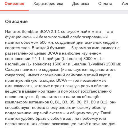
Описание
Характеристики
Доставка
Оплата
Усл
Описание
Напиток Bombbar BCAA 2:1:1 со вкусом лайм-мята — это
функциональный безалкогольный слабогазированный
напиток объёмом 500 мл, созданный для активных людей и
спортсменов. В каждой бутылке — 6 граммов аминокислот с
разветвлённой цепью BCAA в наиболее изученном
соотношении 2:1:1: L-лейцин (L-Leucine) 3000 мг, L-
изолейцин (L-Isoleucine) 1500 мг и L-валин (L-Valine) 1500 мг.
Сахара напиток не содержит (используется подсластитель
сукралоза), имеет освежающий лаймово-мятный вкус и
приятную лёгкую газацию. BCAA — три незаменимые
аминокислоты, которые играют важную роль в обмене
веществ в мышечной ткани и помогают восстановлению
после нагрузок. Дополнительно напиток обогащён
комплексом витаминов C, B1, B3, B5, B6, B7, B9 и B12: они
способствуют нормальному энергетическому обмену,
поддержанию нервной системы и общему тонусу. Такой
напиток удобно брать с собой в зал, на пробежку или
использовать как лёгкое освежающее питьё в течение дня.