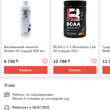
Витаминный напиток
BCAA 2-1-1 Revolution Lab
Гуар
Maxler 55 порций 500 мл
60 порции 420 г
Bott
8 740
12 788
11 
₸
₸
Купить
Купить
О нас
Рейтинг не сформирован
Менее 5 отзывов за последний год
Работает с 16.07.2011