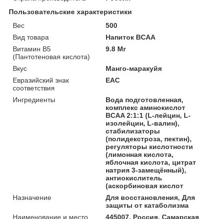
Пользовательские характеристики
Вес
500
Вид товара
Напиток BCAA
Витамин В5
9.8 Мг
(Пантотеновая кислота)
Вкус
Манго-маракуйя
Евразийский знак
ЕАС
соответствия
Ингредиенты
Вода подготовленная,
комплекс аминокислот
BCAA 2:1:1 (L-лейцин, L-
изолейцин, L-валин),
стабилизаторы
(полидекстроза, пектин),
регуляторы кислотности
(лимонная кислота,
яблочная кислота, цитрат
натрия 3-замещённый),
антиокислитель
(аскорбиновая кислот
Назначение
Для восстановления, Для
защиты от катаболизма
Наименование и место
445007, Россия, Самарская