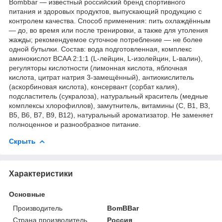
Bombbar — известный российский бренд спортивного
питания и здоровых продуктов, выпускающий продукцию с
контролем качества. Способ применения: пить охлаждённым
— до, во время или после тренировки, а также для утоления
жажды; рекомендуемое суточное потребление — не более
одной бутылки. Состав: вода подготовленная, комплекс
аминокислот BCAA 2:1:1 (L-лейцин, L-изолейцин, L-валин),
регуляторы кислотности (лимонная кислота, яблочная
кислота, цитрат натрия 3-замещённый), антиокислитель
(аскорбиновая кислота), консервант (сорбат калия),
подсластитель (сукралоза), натуральный краситель (медные
комплексы хлорофиллов), замутнитель, витамины (C, B1, B3,
B5, B6, B7, B9, B12), натуральный ароматизатор. Не заменяет
полноценное и разнообразное питание.
Скрыть
Характеристики
Основные
Производитель
BomBBar
Страна производитель
Россия