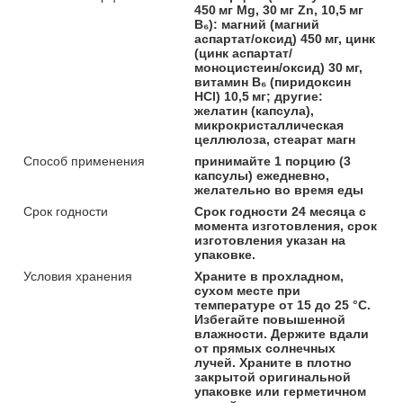
450 мг Mg, 30 мг Zn, 10,5 мг
B₆): магний (магний
аспартат/оксид) 450 мг, цинк
(цинк аспартат/
моноцистеин/оксид) 30 мг,
витамин B₆ (пиридоксин
HCl) 10,5 мг; другие:
желатин (капсула),
микрокристаллическая
целлюлоза, стеарат магн
Способ применения
принимайте 1 порцию (3
капсулы) ежедневно,
желательно во время еды
Срок годности
Срок годности 24 месяца с
момента изготовления, срок
изготовления указан на
упаковке.
Условия хранения
Храните в прохладном,
сухом месте при
температуре от 15 до 25 °С.
Избегайте повышенной
влажности. Держите вдали
от прямых солнечных
лучей. Храните в плотно
закрытой оригинальной
упаковке или герметичном