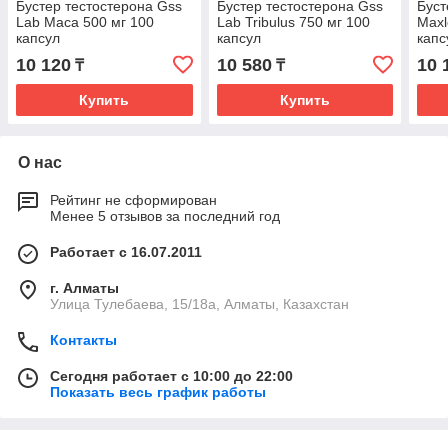
Бустер тестостерона Gss
Бустер тестостерона Gss
Буст
Lab Maca 500 мг 100
Lab Tribulus 750 мг 100
Maxl
капсул
капсул
капс
10 120
10 580
10 
₸
₸
Купить
Купить
О нас
Рейтинг не сформирован
Менее 5 отзывов за последний год
Работает с 16.07.2011
г. Алматы
Улица Тулебаева, 15/18а, Алматы, Казахстан
Контакты
Сегодня работает с 10:00 до 22:00
Показать весь график работы