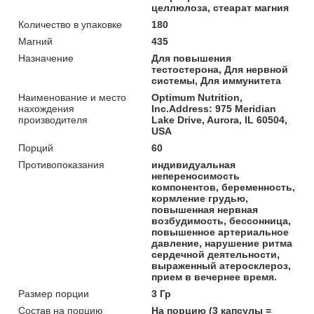
целлюлоза, стеарат магния
Количество в упаковке
180
Магний
435
Назначение
Для повышения
тестостерона, Для нервной
системы, Для иммунитета
Наименование и место
Optimum Nutrition,
нахождения
Inc.Address: 975 Meridian
производителя
Lake Drive, Aurora, IL 60504,
USA
Порций
60
Противопоказания
индивидуальная
непереносимость
компонентов, беременность,
кормление грудью,
повышенная нервная
возбудимость, бессонница,
повышенное артериальное
давление, нарушение ритма
сердечной деятельности,
выраженный атеросклероз,
прием в вечернее время.
Размер порции
3 Гр
Состав на порцию
На порцию (3 капсулы =