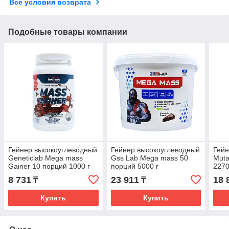
Все условия возврата
Подобные товары компании
Гейнер высокоуглеводный
Гейнер высокоуглеводный
Гейн
Geneticlab Mega mass
Gss Lab Mega mass 50
Muta
Gainer 10 порций 1000 г
порций 5000 г
2270
8 731
23 911
18 
₸
₸
Купить
Купить