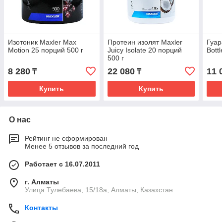
Изотоник Maxler Max
Протеин изолят Maxler
Гуар
Motion 25 порций 500 г
Juicy Isolate 20 порций
Bott
500 г
8 280
22 080
11 
₸
₸
Купить
Купить
О нас
Рейтинг не сформирован
Менее 5 отзывов за последний год
Работает с 16.07.2011
г. Алматы
Улица Тулебаева, 15/18а, Алматы, Казахстан
Контакты