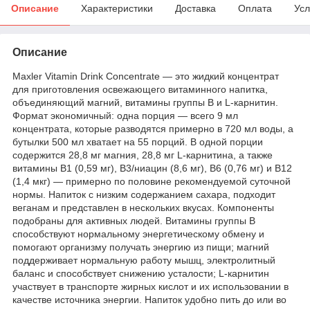
Описание
Характеристики
Доставка
Оплата
Усл
Описание
Maxler Vitamin Drink Concentrate — это жидкий концентрат
для приготовления освежающего витаминного напитка,
объединяющий магний, витамины группы B и L-карнитин.
Формат экономичный: одна порция — всего 9 мл
концентрата, которые разводятся примерно в 720 мл воды, а
бутылки 500 мл хватает на 55 порций. В одной порции
содержится 28,8 мг магния, 28,8 мг L-карнитина, а также
витамины B1 (0,59 мг), B3/ниацин (8,6 мг), B6 (0,76 мг) и B12
(1,4 мкг) — примерно по половине рекомендуемой суточной
нормы. Напиток с низким содержанием сахара, подходит
веганам и представлен в нескольких вкусах. Компоненты
подобраны для активных людей. Витамины группы B
способствуют нормальному энергетическому обмену и
помогают организму получать энергию из пищи; магний
поддерживает нормальную работу мышц, электролитный
баланс и способствует снижению усталости; L-карнитин
участвует в транспорте жирных кислот и их использовании в
качестве источника энергии. Напиток удобно пить до или во