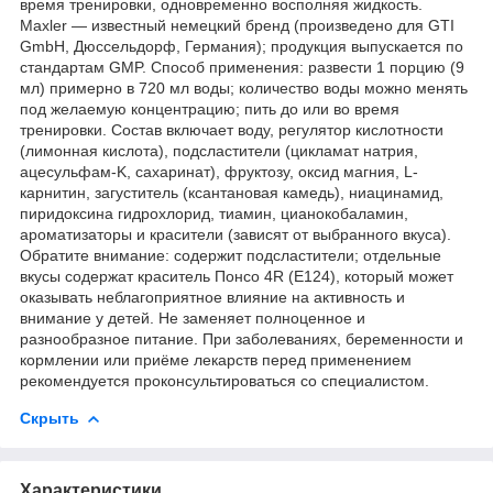
время тренировки, одновременно восполняя жидкость.
Maxler — известный немецкий бренд (произведено для GTI
GmbH, Дюссельдорф, Германия); продукция выпускается по
стандартам GMP. Способ применения: развести 1 порцию (9
мл) примерно в 720 мл воды; количество воды можно менять
под желаемую концентрацию; пить до или во время
тренировки. Состав включает воду, регулятор кислотности
(лимонная кислота), подсластители (цикламат натрия,
ацесульфам-K, сахаринат), фруктозу, оксид магния, L-
карнитин, загуститель (ксантановая камедь), ниацинамид,
пиридоксина гидрохлорид, тиамин, цианокобаламин,
ароматизаторы и красители (зависят от выбранного вкуса).
Обратите внимание: содержит подсластители; отдельные
вкусы содержат краситель Понсо 4R (E124), который может
оказывать неблагоприятное влияние на активность и
внимание у детей. Не заменяет полноценное и
разнообразное питание. При заболеваниях, беременности и
кормлении или приёме лекарств перед применением
рекомендуется проконсультироваться со специалистом.
Скрыть
Характеристики