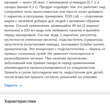
калорий — всего 28 ккал, с минимумом углеводов (0,7 г) и
сахара (менее 0,1 г). Продукт подойдёт тем, кто работает над
composition тела, выносливостью или просто хочет добавить
L-карнитин в программу тренировок. GSS Lab — спортивная
марка с линейкой добавок для людей с активным образом
жизни. Способ применения: размешайте 40 мл (2 мерных
колпачка) в 200 мл воды или любимого напитка и выпейте
перед тренировкой. Состав: вода, L-карнитин, регулятор
кислотности (лимонная кислота), подсластитель (сукралоза),
загуститель (ксантановая камедь), консервант (сорбат калия),
ароматизатор. Это концентрат с подсластителем — беречь от
прямых солнечных лучей. Не заменяет полноценное и
разнообразное питание. При наличии хронических
заболеваний или приёме лекарств перед применением
рекомендуется проконсультироваться со специалистом.
Хранить в сухом прохладном месте, недоступном для детей;
после вскрытия хранить согласно указаниям на упаковке.
Скрыть
Характеристики