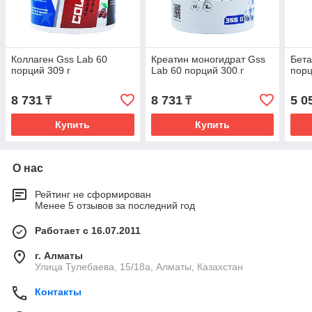
Коллаген Gss Lab 60
Креатин моногидрат Gss
Бета
порций 309 г
Lab 60 порций 300 г
порц
8 731
8 731
5 0
₸
₸
Купить
Купить
О нас
Рейтинг не сформирован
Менее 5 отзывов за последний год
Работает с 16.07.2011
г. Алматы
Улица Тулебаева, 15/18а, Алматы, Казахстан
Контакты