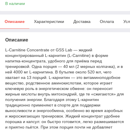
В наличии
Описание
Характеристики
Доставка
Оплата
Усл
Описание
L-Carnitine Concentrate от GSS Lab — жидкий
концентрированный L-карнитин (L-Carnitine) в форме
напитка-концентрата, удобного для приёма перед
тренировкой. Одна порция — 40 мл (2 мерных колпачка), и в
ней 4000 мг L-карнитина. В бутылке около 520 мл, чего
хватает на 13 порций. L-карнитин — это витаминоподобное
вещество, родственное аминокислотам, которое играет
ключевую роль в энергетическом обмене: он переносит
жирные кислоты внутрь митохондрий, где те «сжигаются» для
получения энергии. Благодаря этому L-карнитин
традиционно применяют в спорте для поддержки
выносливости и энергообмена, особенно во время аэробных
и жиросжигающих тренировок. Жидкий концентрат удобнее
порошка и капсул: он быстро готовится, легко размешивается
и приятно пьётся. При этом порция почти не добавляет