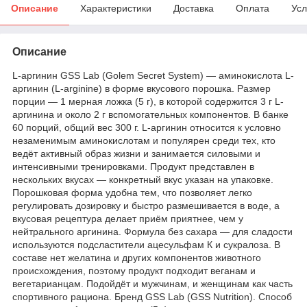
Описание
Характеристики
Доставка
Оплата
Усл
Описание
L-аргинин GSS Lab (Golem Secret System) — аминокислота L-
аргинин (L-arginine) в форме вкусового порошка. Размер
порции — 1 мерная ложка (5 г), в которой содержится 3 г L-
аргинина и около 2 г вспомогательных компонентов. В банке
60 порций, общий вес 300 г. L-аргинин относится к условно
незаменимым аминокислотам и популярен среди тех, кто
ведёт активный образ жизни и занимается силовыми и
интенсивными тренировками. Продукт представлен в
нескольких вкусах — конкретный вкус указан на упаковке.
Порошковая форма удобна тем, что позволяет легко
регулировать дозировку и быстро размешивается в воде, а
вкусовая рецептура делает приём приятнее, чем у
нейтрального аргинина. Формула без сахара — для сладости
используются подсластители ацесульфам К и сукралоза. В
составе нет желатина и других компонентов животного
происхождения, поэтому продукт подходит веганам и
вегетарианцам. Подойдёт и мужчинам, и женщинам как часть
спортивного рациона. Бренд GSS Lab (GSS Nutrition). Способ