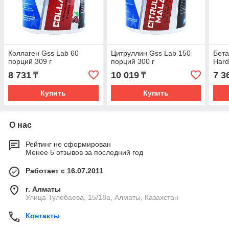
Коллаген Gss Lab 60
Цитруллин Gss Lab 150
Бета
порций 309 г
порций 300 г
Hard
8 731
10 019
7 3
₸
₸
Купить
Купить
О нас
Рейтинг не сформирован
Менее 5 отзывов за последний год
Работает с 16.07.2011
г. Алматы
Улица Тулебаева, 15/18а, Алматы, Казахстан
Контакты