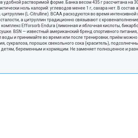
 удобной растворимой форме. Банка весом 435 г рассчитана на 30
практически ноль калорий: углеводов менее 1 г, сахара нет. В со
 и L-цитруллин (L-Citrulline). BCAA расходуются во время интенсивн
сталости, а цитруллин традиционно связывают с кровенаполнение
комплекс Efforsorb Endura (лимонная и яблочная кислоты, бикарбо
а сушке. BSN — известный американский бренд спортивного питани
л воды и принимайте во время или после тренировки; приём можно
, сукралоза, порошок свекольного сока (краситель), подсолнечны
я детям, беременным и кормящим. Не заменяет полноценное и раз