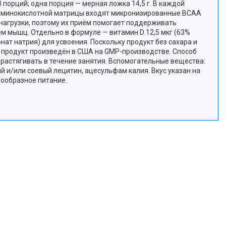
 порций; одна порция — мерная ложка 14,5 г. В каждой
став аминокислотной матрицы входят микронизированные BCAA
ой нагрузки, поэтому их приём помогает поддерживать
м мышц. Отдельно в формуле — витамин D 12,5 мкг (63%
нат натрия) для усвоения. Поскольку продукт без сахара и
я, продукт произведён в США на GMP-производстве. Способ
 растягивать в течение занятия. Вспомогательные вещества:
й и/или соевый лецитин, ацесульфам калия. Вкус указан на
нообразное питание.