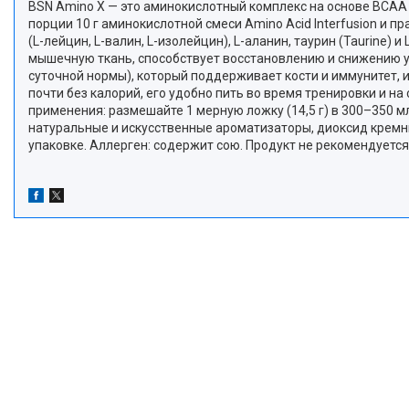
BSN Amino X — это аминокислотный комплекс на основе BCAA в
порции 10 г аминокислотной смеси Amino Acid Interfusion и 
(L-лейцин, L-валин, L-изолейцин), L-аланин, таурин (Taurine)
мышечную ткань, способствует восстановлению и снижению у
суточной нормы), который поддерживает кости и иммунитет, и 
почти без калорий, его удобно пить во время тренировки и н
применения: размешайте 1 мерную ложку (14,5 г) в 300–350 м
натуральные и искусственные ароматизаторы, диоксид кремния
упаковке. Аллерген: содержит сою. Продукт не рекомендуетс