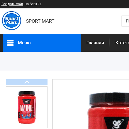
Создать сайт
на Satu.kz
SPORT MART
Меню
Главная
Катег
Категории
Спортивное питание
БАДы и Добавки
Спортивные товары
Диетическое питание
Доставка и оплата