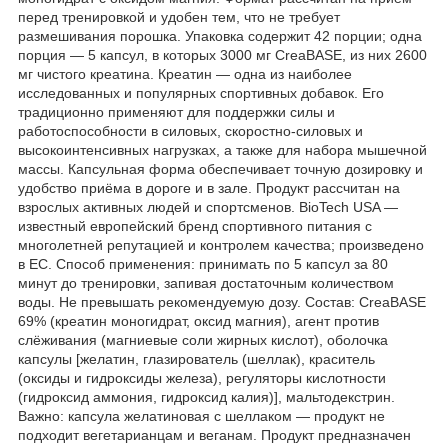
перед тренировкой и удобен тем, что не требует
размешивания порошка. Упаковка содержит 42 порции; одна
порция — 5 капсул, в которых 3000 мг CreaBASE, из них 2600
мг чистого креатина. Креатин — одна из наиболее
исследованных и популярных спортивных добавок. Его
традиционно применяют для поддержки силы и
работоспособности в силовых, скоростно-силовых и
высокоинтенсивных нагрузках, а также для набора мышечной
массы. Капсульная форма обеспечивает точную дозировку и
удобство приёма в дороге и в зале. Продукт рассчитан на
взрослых активных людей и спортсменов. BioTech USA —
известный европейский бренд спортивного питания с
многолетней репутацией и контролем качества; произведено
в ЕС. Способ применения: принимать по 5 капсул за 80
минут до тренировки, запивая достаточным количеством
воды. Не превышать рекомендуемую дозу. Состав: CreaBASE
69% (креатин моногидрат, оксид магния), агент против
слёживания (магниевые соли жирных кислот), оболочка
капсулы [желатин, глазирователь (шеллак), краситель
(оксиды и гидроксиды железа), регуляторы кислотности
(гидроксид аммония, гидроксид калия)], мальтодекстрин.
Важно: капсула желатиновая с шеллаком — продукт не
подходит вегетарианцам и веганам. Продукт предназначен