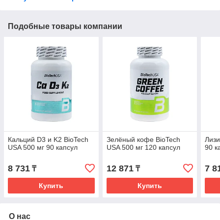
Подобные товары компании
Кальций D3 и K2 BioTech
Зелёный кофе BioTech
Лизи
USA 500 мг 90 капсул
USA 500 мг 120 капсул
90 к
8 731
12 871
7 8
₸
₸
Купить
Купить
О нас