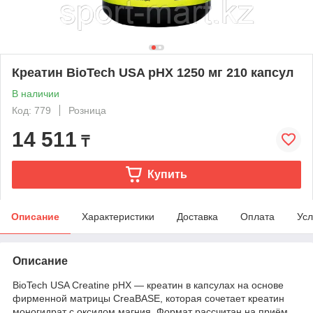
Креатин BioTech USA pHX 1250 мг 210 капсул
В наличии
Код: 779
Розница
14 511
₸
Купить
Описание
Характеристики
Доставка
Оплата
Усл
Описание
BioTech USA Creatine pHX — креатин в капсулах на основе
фирменной матрицы CreaBASE, которая сочетает креатин
моногидрат с оксидом магния. Формат рассчитан на приём