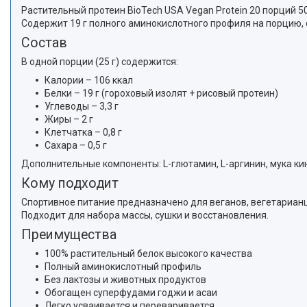
Растительный протеин BioTech USA Vegan Protein 20 порций 5
Содержит 19 г полного аминокислотного профиля на порцию, 
Состав
В одной порции (25 г) содержится:
Калории – 106 ккал
Белки – 19 г (гороховый изолят + рисовый протеин)
Углеводы – 3,3 г
Жиры – 2 г
Клетчатка – 0,8 г
Сахара – 0,5 г
Дополнительные компоненты: L-глютамин, L-аргинин, мука киноа
Кому подходит
Спортивное питание предназначено для веганов, вегетарианце
Подходит для набора массы, сушки и восстановления.
Преимущества
100% растительный белок высокого качества
Полный аминокислотный профиль
Без лактозы и животных продуктов
Обогащен суперфудами годжи и асаи
Легко усваивается и переваривается