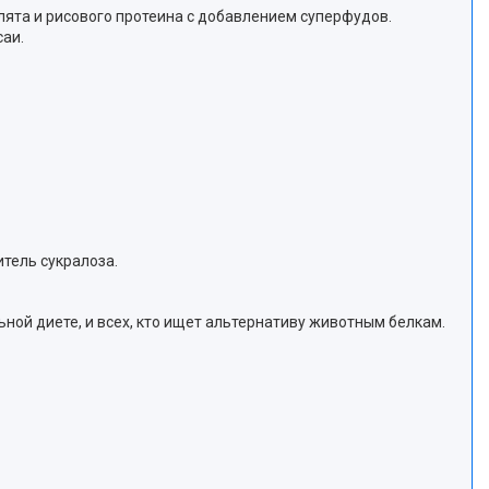
олята и рисового протеина с добавлением суперфудов.
саи.
итель сукралоза.
ьной диете, и всех, кто ищет альтернативу животным белкам.