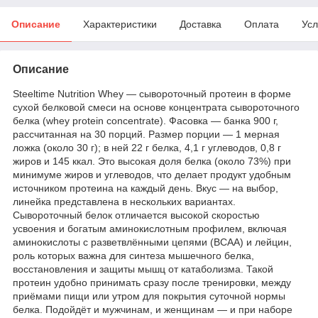
Описание
Характеристики
Доставка
Оплата
Усл
Описание
Steeltime Nutrition Whey — сывороточный протеин в форме
сухой белковой смеси на основе концентрата сывороточного
белка (whey protein concentrate). Фасовка — банка 900 г,
рассчитанная на 30 порций. Размер порции — 1 мерная
ложка (около 30 г); в ней 22 г белка, 4,1 г углеводов, 0,8 г
жиров и 145 ккал. Это высокая доля белка (около 73%) при
минимуме жиров и углеводов, что делает продукт удобным
источником протеина на каждый день. Вкус — на выбор,
линейка представлена в нескольких вариантах.
Сывороточный белок отличается высокой скоростью
усвоения и богатым аминокислотным профилем, включая
аминокислоты с разветвлёнными цепями (BCAA) и лейцин,
роль которых важна для синтеза мышечного белка,
восстановления и защиты мышц от катаболизма. Такой
протеин удобно принимать сразу после тренировки, между
приёмами пищи или утром для покрытия суточной нормы
белка. Подойдёт и мужчинам, и женщинам — и при наборе