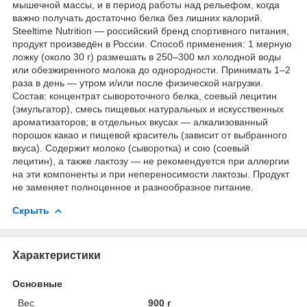
мышечной массы, и в период работы над рельефом, когда
важно получать достаточно белка без лишних калорий.
Steeltime Nutrition — российский бренд спортивного питания,
продукт произведён в России. Способ применения: 1 мерную
ложку (около 30 г) размешать в 250–300 мл холодной воды
или обезжиренного молока до однородности. Принимать 1–2
раза в день — утром и/или после физической нагрузки.
Состав: концентрат сывороточного белка, соевый лецитин
(эмульгатор), смесь пищевых натуральных и искусственных
ароматизаторов; в отдельных вкусах — алкализованный
порошок какао и пищевой краситель (зависит от выбранного
вкуса). Содержит молоко (сыворотка) и сою (соевый
лецитин), а также лактозу — не рекомендуется при аллергии
на эти компоненты и при непереносимости лактозы. Продукт
не заменяет полноценное и разнообразное питание.
Скрыть
Характеристики
Основные
Вес
900 г