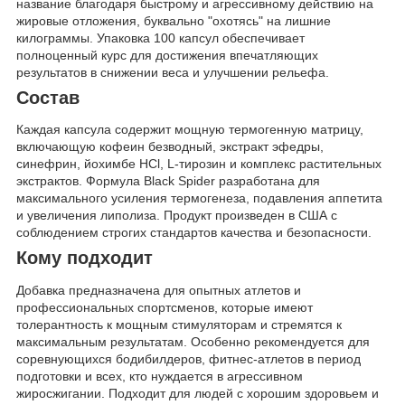
название благодаря быстрому и агрессивному действию на
жировые отложения, буквально "охотясь" на лишние
килограммы. Упаковка 100 капсул обеспечивает
полноценный курс для достижения впечатляющих
результатов в снижении веса и улучшении рельефа.
Состав
Каждая капсула содержит мощную термогенную матрицу,
включающую кофеин безводный, экстракт эфедры,
синефрин, йохимбе HCl, L-тирозин и комплекс растительных
экстрактов. Формула Black Spider разработана для
максимального усиления термогенеза, подавления аппетита
и увеличения липолиза. Продукт произведен в США с
соблюдением строгих стандартов качества и безопасности.
Кому подходит
Добавка предназначена для опытных атлетов и
профессиональных спортсменов, которые имеют
толерантность к мощным стимуляторам и стремятся к
максимальным результатам. Особенно рекомендуется для
соревнующихся бодибилдеров, фитнес-атлетов в период
подготовки и всех, кто нуждается в агрессивном
жиросжигании. Подходит для людей с хорошим здоровьем и