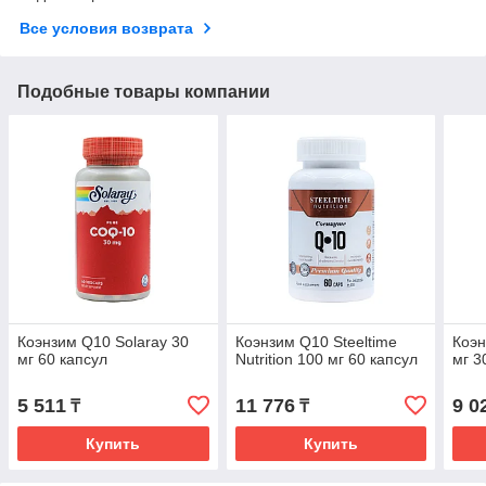
Все условия возврата
Подобные товары компании
Коэнзим Q10 Solaray 30
Коэнзим Q10 Steeltime
Коэн
мг 60 капсул
Nutrition 100 мг 60 капсул
мг 3
5 511
11 776
9 0
₸
₸
Купить
Купить