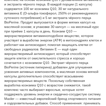
и экстракта чёрного перца. В каждой порции (1 капсула)
содержится 100 мг коэнзима Q10, 30 мг натурального
витамина Е (D-альфа-токоферол, 250% от рекомендуемого
суточного потребления) и 5 мг экстракта чёрного перца
BioPerine. Продукт выпускается в форме мягких капсул на
масляной основе; в упаковке 30 капсул — на месячный курс
при приёме 1 капсулы в день. Коэнзим Q10 —
жирорастворимое витаминоподобное вещество, которое
участвует в выработке энергии (АТФ) в митохондриях клеток и
работает как антиоксидант, помогая защищать клетки от
свободных радикалов. Витамин Е — ещё один
жирорастворимый антиоксидант, который способствует
защите клеток от окислительного стресса и хорошо
сочетается с коэнзимом Q10. Экстракт чёрного перца
BioPerine (источник пиперина) добавлен для улучшения
усвоения активных компонентов, а масляная основа мягкой
капсулы дополнительно способствует всасыванию
жирорастворимых веществ. Поскольку собственная
выработка коэнзима Q10 с возрастом снижается, такой
комплекс часто выбирают взрослые, которые хотят
поддержать уровень энергии и сердечно-сосудистую систему.
Maxler — известный европейский бренд спортивного питания
и оздоровительных добавок. Способ применения: принимать