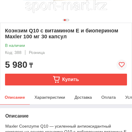
Коэнзим Q10 с витамином Е и биоперином
Maxler 100 мг 30 капсул
В наличии
Код: 388
Розница
5 980
₸
Купить
Описание
Характеристики
Доставка
Оплата
Усл
Описание
Maxler Coenzyme Q10 — усиленный антиоксидантный
комплекс на основе коэнзима Q10 с добавлением витамина Е