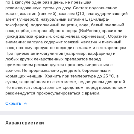
по 1 капсуле один раз в день, не превышая
рекомендованную суточную дозу. Состав: подсолнечное
масло, желатин (говяжий), коэнзим Q10, влагоудерживающий
агент (глицерол), натуральный витамин Е (D-альфа-
токоферол), подсолнечный лецитин, вода, белый пчелиный
воск, сорбит, экстракт чёрного перца (BioPerine), красители
(оксид железа красный, оксид железа коричневый). Обратите
внимание: капсула содержит говяжий желатин и пчелиный
воск, поэтому продукт не подходит веганам и вегетарианцам.
При приёме антикоагулянтов (например, варфарина) и
любых других лекарственных препаратов перед
применением рекомендуется проконсультироваться с
врачом. Не предназначено для детей, беременных и
кормящих женщин. Хранить при температуре до 25 °C, в
сухом, защищённом от света месте, недоступном для детей.
Не является лекарственным средством, перед применением
рекомендуется проконсультироваться с врачом.
Скрыть
Характеристики