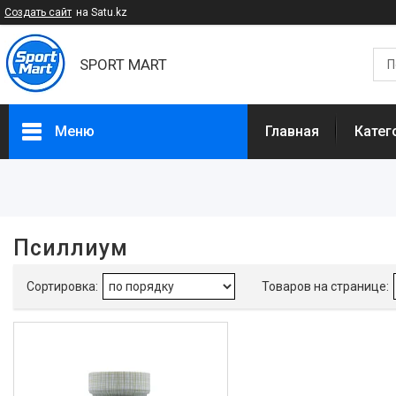
Создать сайт
на Satu.kz
SPORT MART
Меню
Главная
Катег
Фильтры
Цена
Псиллиум
Наличие
В наличии
1
Производитель
Solaray
1
Вид товара