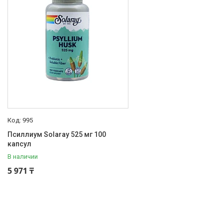
Псиллиум
1
Порций
100
1
Количество в упаковке
100
1
Назначение
Для контроля аппетита, Для
похудения, Для пищеварения,
995
Для ЖКТ, Для очищения
1
Псиллиум Solaray 525 мг 100
Форма выпуска
капсул
В наличии
Капсулы
1
5 971 ₸
Страна производитель
США
1