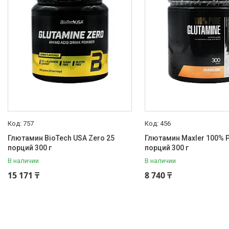
BioTech USA
2
Genetic Lab Nutrition
1
Maxler
2
Вид товара
Глютамин
6
Вкус
Без вкуса
4
757
456
Лимон
1
Глютамин BioTech USA Zero 25
Глютамин Maxler 100% 
порций 300 г
порций 300 г
Персиковый холодный чай
1
В наличии
В наличии
Порций
15 171 ₸
8 740 ₸
60
3
25
2
50
1