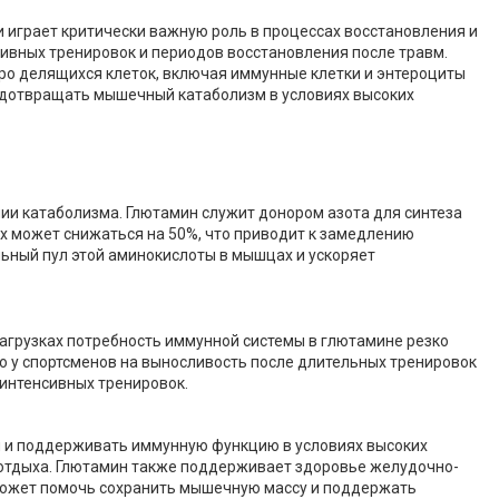
 играет критически важную роль в процессах восстановления и
сивных тренировок и периодов восстановления после травм.
ро делящихся клеток, включая иммунные клетки и энтероциты
едотвращать мышечный катаболизм в условиях высоких
ии катаболизма. Глютамин служит донором азота для синтеза
ах может снижаться на 50%, что приводит к замедлению
ный пул этой аминокислоты в мышцах и ускоряет
агрузках потребность иммунной системы в глютамине резко
о у спортсменов на выносливость после длительных тренировок
интенсивных тренировок.
и и поддерживать иммунную функцию в условиях высоких
о отдыха. Глютамин также поддерживает здоровье желудочно-
 может помочь сохранить мышечную массу и поддержать