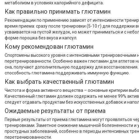
метаболизм в условиях калорийного дефицита.
Как правильно принимать глютамин
Рекомендации по применению зависят от интенсивности трениро
Категории
время приема: сразу после тренировки (5-10 г) для поддержки в
Спортивное питание
усваивается на пустой желудок, но может приниматься и с неб
форме порошка без вкуса и капсул.
БАДы и Добавки
Кому рекомендован глютамин
Спортивные товары
Спортсмены высокого уровня с интенсивными тренировочными 
Диетическое питание
перетренированности. Особенно важен глютамин для атлетов н
сна, получают дополнительную поддержку для восстановления.
Доставка и оплата
способность глютамина поддерживать иммунную функцию.
Как выбрать качественный глютамин
Чистота и форма активного вещества – основные критерии выб
Качественный глютамин должен содержать не менее 99% актив
следует отдавать продуктам без искусственных добавок и нап
Ожидаемые результаты от приема
Первые результаты от приема глютамина могут проявляться че
тренировками. Заметное снижение мышечной болезненности и у
простудных заболеваний, особенно в периоды интенсивных тре
перетренированности.