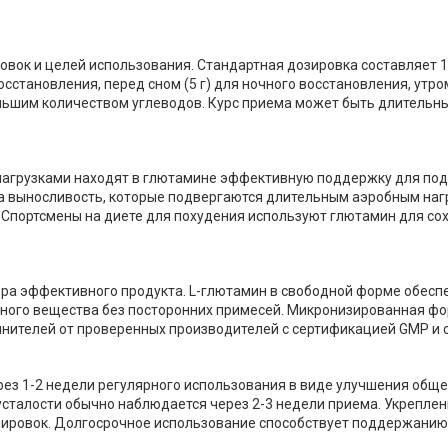
вок и целей использования. Стандартная дозировка составляет 1
осстановления, перед сном (5 г) для ночного восстановления, утр
ольшим количеством углеводов. Курс приема может быть длительн
нагрузками находят в глютамине эффективную поддержку для по
а выносливость, которые подвергаются длительным аэробным нагр
 Спортсмены на диете для похудения используют глютамин для с
ора эффективного продукта. L-глютамин в свободной форме обесп
ного вещества без посторонних примесей. Микронизированная фо
олнителей от проверенных производителей с сертификацией GMP и
рез 1-2 недели регулярного использования в виде улучшения общ
сталости обычно наблюдается через 2-3 недели приема. Укрепле
нировок. Долгосрочное использование способствует поддержанию