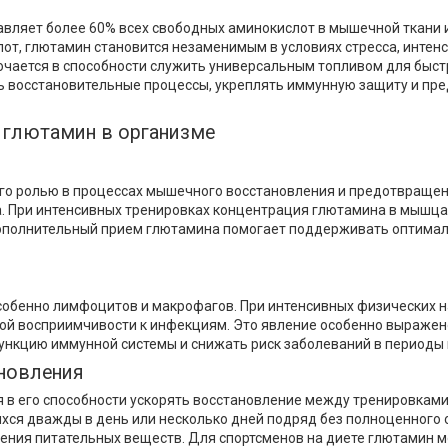
авляет более 60% всех свободных аминокислот в мышечной ткани и
от, глютамин становится незаменимым в условиях стресса, интен
ючается в способности служить универсальным топливом для быст
ь восстановительные процессы, укреплять иммунную защиту и пр
 глютамин в организме
его ролью в процессах мышечного восстановления и предотвращен
са. При интенсивных тренировках концентрация глютамина в мышц
ополнительный прием глютамина помогает поддерживать оптималь
собенно лимфоцитов и макрофагов. При интенсивных физических н
ной восприимчивости к инфекциям. Это явление особенно выражен
нкцию иммунной системы и снижать риск заболеваний в периоды 
новления
 в его способности ускорять восстановление между тренировкам
щихся дважды в день или несколько дней подряд без полноценног
воения питательных веществ. Для спортсменов на диете глютамин