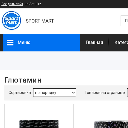
Создать сайт
на Satu.kz
SPORT MART
Меню
Главная
Катег
Фильтры
Цена
Глютамин
Белки, Г
Наличие
В наличии
4
Производитель