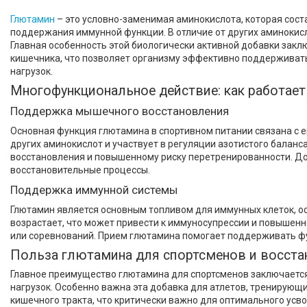
Назначение
Глютамин
– это условно-заменимая аминокислота, которая сост
поддержания иммунной функции. В отличие от других аминокисл
Для восстановления, Для
Главная особенность этой биологически активной добавки закл
иммунитета
6
кишечника, что позволяет организму эффективно поддерживат
нагрузок.
Форма выпуска
Многофункциональное действие: как работает
Порошок
6
Поддержка мышечного восстановления
Сахар
Основная функция глютамина в спортивном питании связана с 
0.5
2
других аминокислот и участвует в регуляции азотистого балан
восстановления и повышенному риску перетренированности. Д
Тип подсластителя
восстановительные процессы.
Сукралоза
2
Поддержка иммунной системы
Страна производитель
Глютамин является основным топливом для иммунных клеток, о
возрастает, что может привести к иммуносупрессии и повышен
Германия
1
или соревнований. Прием глютамина помогает поддерживать фу
Польза глютамина для спортсменов и восста
Россия
1
Главное преимущество глютамина для спортсменов заключается
США
4
нагрузок. Особенно важна эта добавка для атлетов, тренирую
кишечного тракта, что критически важно для оптимального ус