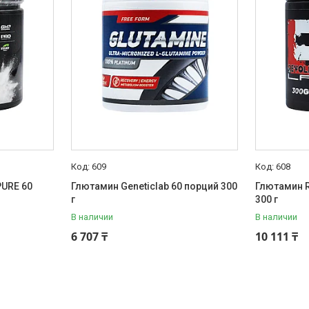
609
608
PURE 60
Глютамин Geneticlab 60 порций 300
Глютамин R
г
300 г
В наличии
В наличии
6 707 ₸
10 111 ₸