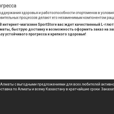
огресса
ддержания здоровья и работоспособности спортсменов в условиях
овительных процессов делают его незаменимым компонентом раци
В интернет-магазине SportStore вас ждет качественный L-глю
маты, быструю доставку и возможность оформить заказ на за
зу устойчивого прогресса и крепкого здоровья!
Алматы с выгодными предложениями для всех любителей активного
ставка по Алматы и всему Казахстану в кратчайшие сроки. Заказ