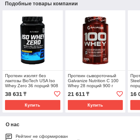
Подобные товары компании
Протеин изолят без
Протеин сывороточный
Про
лактозы BioTech USA Iso
Galvanize Nutrition C 100
Stee
Whey Zero 36 порций 908
Whey 28 порций 900 г
порц
г
38 631
21 611
16 
₸
₸
Купить
Купить
О нас
Рейтинг не сформирован