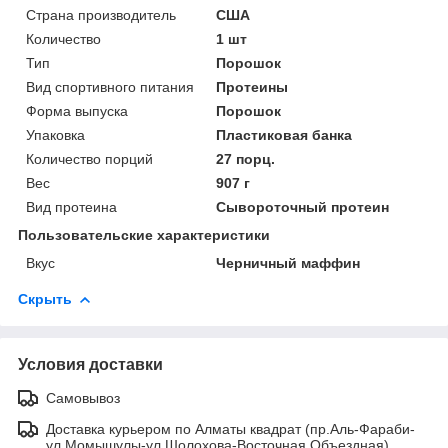
Страна производитель
США
Количество
1 шт
Тип
Порошок
Вид спортивного питания
Протеины
Форма выпуска
Порошок
Упаковка
Пластиковая банка
Количество порций
27 порц.
Вес
907 г
Вид протеина
Сывороточный протеин
Пользовательские характеристики
Вкус
Черничный маффин
Скрыть
Условия доставки
Самовывоз
Доставка курьером по Алматы квадрат (пр.Аль-Фараби-
ул.Момышулы-ул.Шолохова-Восточная Объездная)